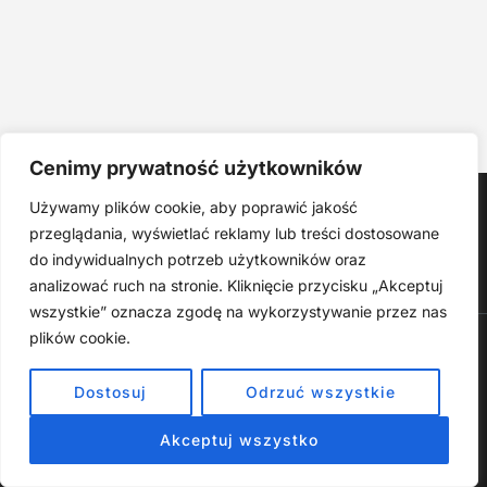
Cenimy prywatność użytkowników
Strona główna
Używamy plików cookie, aby poprawić jakość
Produkty Cyfrowe – E-booki, Kursy Online, Materiały PDF
przeglądania, wyświetlać reklamy lub treści dostosowane
Regulamin
O Nas
Kontakt
Narzędzia
Spis Artykułów
do indywidualnych potrzeb użytkowników oraz
analizować ruch na stronie. Kliknięcie przycisku „Akceptuj
wszystkie” oznacza zgodę na wykorzystywanie przez nas
plików cookie.
Copyright © 2026 Wszelkie prawa zastrzeżone - RiseKick.pl -
Bo życie czeka na Twój ruch
Dostosuj
Odrzuć wszystkie
Materiały na stronie, w tym te dotyczące rozwoju osobistego,
psychologii i finansów, mają charakter wyłącznie informacyjny i
edukacyjny. Nie stanowią profesjonalnej porady. Autor nie
Akceptuj wszystko
ponosi odpowiedzialności za decyzje podjęte na ich podstawie.