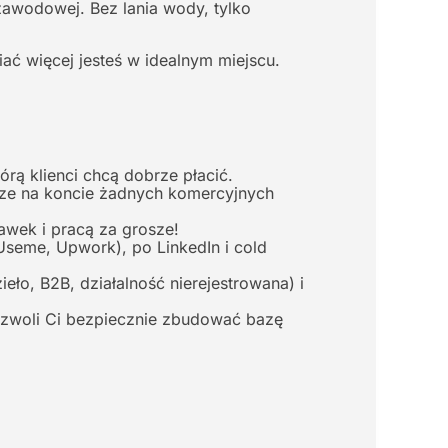
awodowej. Bez lania wody, tylko
ać więcej jesteś w idealnym miejscu.
rą klienci chcą dobrze płacić.
szcze na koncie żadnych komercyjnych
wek i pracą za grosze!
(Useme, Upwork), po LinkedIn i cold
eło, B2B, działalność nierejestrowana) i
ozwoli Ci bezpiecznie zbudować bazę