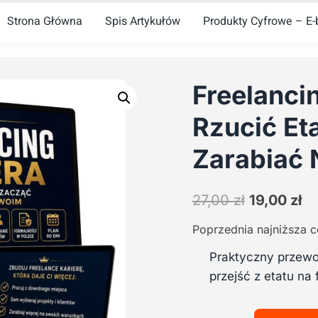
Strona Główna
Spis Artykułów
Produkty Cyfrowe – E-b
Freelanci
Rzucić Eta
Zarabiać
Pierwotna
Ak
27,00
zł
19,00
zł
cena
ce
Poprzednia najniższa 
wynosiła:
wy
27,00 zł.
19
Praktyczny przewod
przejść z etatu na 