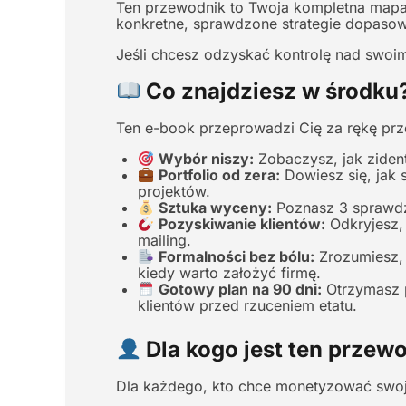
Ten przewodnik to Twoja kompletna mapa 
konkretne, sprawdzone strategie dopasow
Jeśli chcesz odzyskać kontrolę nad swoim
Co znajdziesz w środku
Ten e-book przeprowadzi Cię za rękę prz
Wybór niszy:
Zobaczysz, jak zident
Portfolio od zera:
Dowiesz się, jak 
projektów.
Sztuka wyceny:
Poznasz 3 sprawdz
Pozyskiwanie klientów:
Odkryjesz, 
mailing.
Formalności bez bólu:
Zrozumiesz, j
kiedy warto założyć firmę.
Gotowy plan na 90 dni:
Otrzymasz p
klientów przed rzuceniem etatu.
Dla kogo jest ten przew
Dla każdego, kto chce monetyzować swoje 