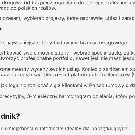
drogowa od bezpiecznego etatu do pełnej niezależności z
ane do polskich realiów.
 czasem, wybierać projekty, które naprawdę lubisz i zarabi
?
ez najważniejsze etapy budowania biznesu usługowego:
yfikować swoje mocne strony i wybrać specjalizację, za któ
stworzyć profesjonalne portfolio, nawet jeśli nie masz je
one metody wyceny swoich usług. Koniec z zaniżaniem sta
gdzie i jak szukać zleceń – od platform dla freelancerów 
ak legalnie rozliczać się z klientami w Polsce (umowy o dzi
recyzyjny, 3-miesięczny harmonogram działania, który p
odnik?
umiejętności w internecie! Idealny dla początkujących: