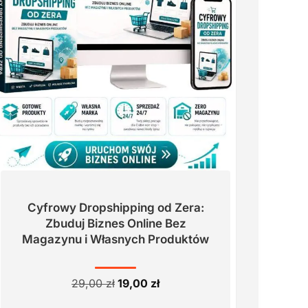
Cyfrowy Dropshipping od Zera:
Zbuduj Biznes Online Bez
Magazynu i Własnych Produktów
Pierwotna
Aktualna
29,00
zł
19,00
zł
cena
cena
wynosiła:
wynosi: