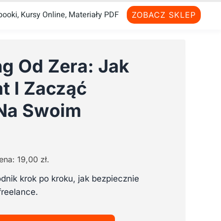
ooki, Kursy Online, Materiały PDF
ZOBACZ SKLEP
ng Od Zera: Jak
t I Zacząć
 Na Swoim
tualna
na
cena:
19,00
zł
.
nosi:
,00 zł.
nik krok po kroku, jak bezpiecznie
freelance.