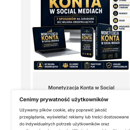
Monetyzacja Konta w Social
Mediach: 7 Sposobów na
Cenimy prywatność użytkowników
Zarabianie Bez Miliona
Obserwujących
Używamy plików cookie, aby poprawić jakość
przeglądania, wyświetlać reklamy lub treści dostosowane
Pierwotna
Aktualna
29,00
zł
19,00
zł
do indywidualnych potrzeb użytkowników oraz
cena
cena
wynosiła:
wynosi: