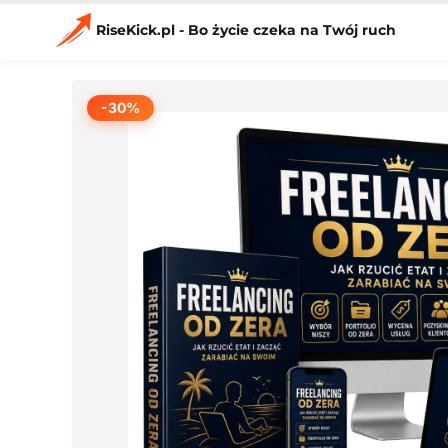
Przejdź
do
RiseKick.pl - Bo życie czeka na Twój ruch
treści
-30%