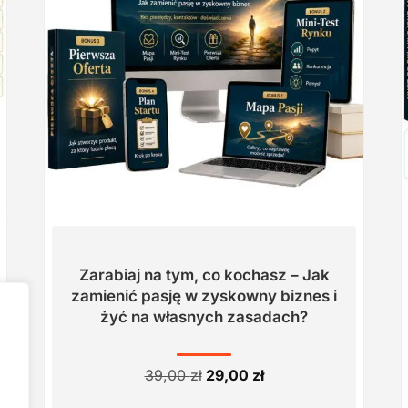
Zarabiaj na tym, co kochasz – Jak
zamienić pasję w zyskowny biznes i
żyć na własnych zasadach?
Pierwotna
Aktualna
39,00
zł
29,00
zł
cena
cena
wynosiła:
wynosi: