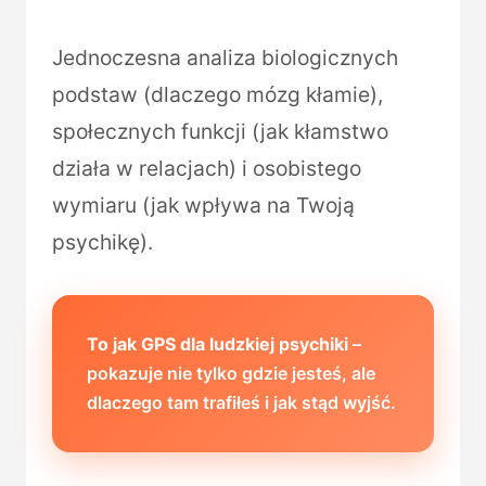
Jednoczesna analiza biologicznych
podstaw (dlaczego mózg kłamie),
społecznych funkcji (jak kłamstwo
działa w relacjach) i osobistego
wymiaru (jak wpływa na Twoją
psychikę).
To jak GPS dla ludzkiej psychiki
–
pokazuje nie tylko gdzie jesteś, ale
dlaczego tam trafiłeś i jak stąd wyjść.