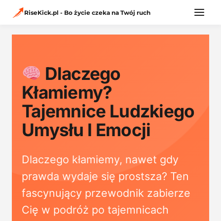
Przejdź
RiseKick.pl - Bo życie czeka na Twój ruch
do
treści
Dlaczego
Kłamiemy?
Tajemnice Ludzkiego
Umysłu I Emocji
Dlaczego kłamiemy, nawet gdy
prawda wydaje się prostsza? Ten
fascynujący przewodnik zabierze
Cię w podróż po tajemnicach