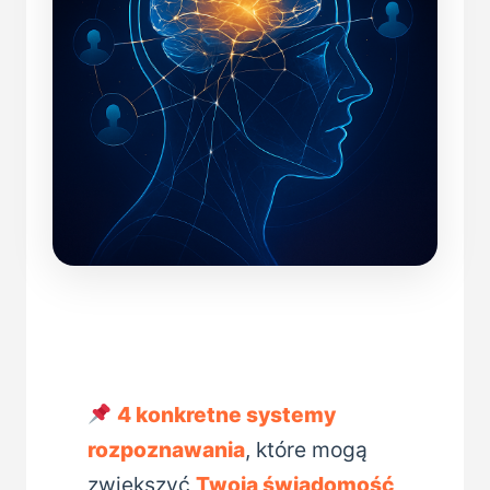
4 konkretne systemy
rozpoznawania
, które mogą
zwiększyć
Twoją świadomość