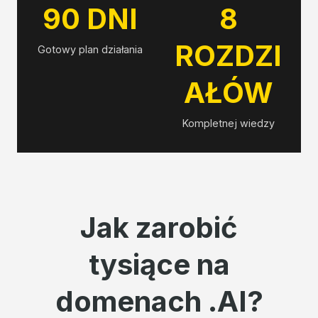
90 DNI
8
ROZDZI
Gotowy plan działania
AŁÓW
Kompletnej wiedzy
Jak zarobić
tysiące na
domenach .AI?