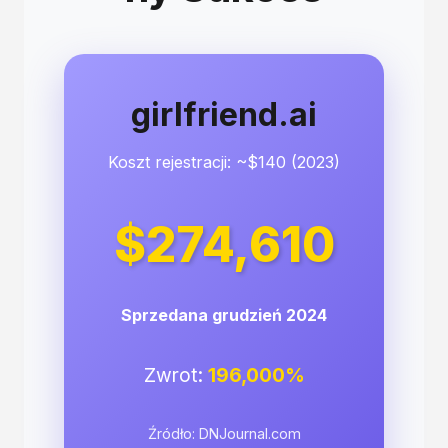
girlfriend.ai
Koszt rejestracji: ~$140 (2023)
$274,610
Sprzedana grudzień 2024
Zwrot:
196,000%
Źródło: DNJournal.com