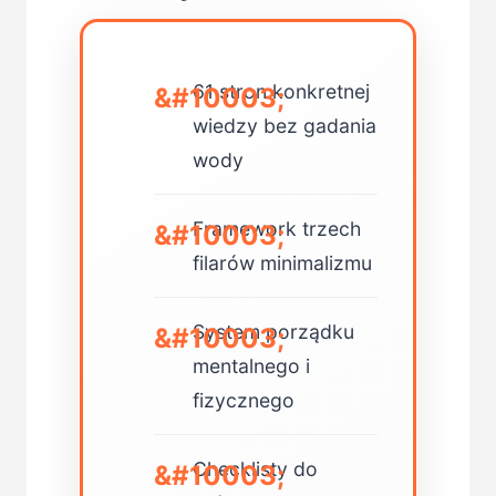
61 stron konkretnej
wiedzy bez gadania
wody
Framework trzech
filarów minimalizmu
System porządku
mentalnego i
fizycznego
Checklisty do