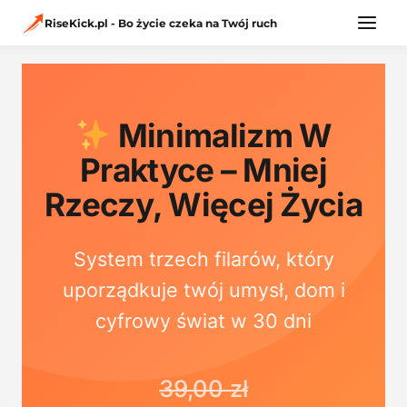
Przejdź
RiseKick.pl - Bo życie czeka na Twój ruch
do
treści
Minimalizm W
Praktyce – Mniej
Rzeczy, Więcej Życia
System trzech filarów, który
uporządkuje twój umysł, dom i
cyfrowy świat w 30 dni
39,00 zł