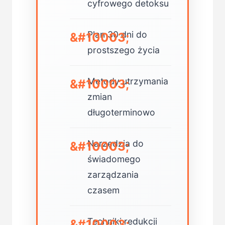
cyfrowego detoksu
Plan 30 dni do
prostszego życia
Metody utrzymania
zmian
długoterminowo
Narzędzia do
świadomego
zarządzania
czasem
Techniki redukcji