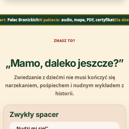
 Branickich
W pakiecie:
audio, mapa, PDF, certyfikat
Dla dzieci:
5–12 la
ZNASZ TO?
„Mamo, daleko jeszcze?”
Zwiedzanie z dziećmi nie musi kończyć się
narzekaniem, pośpiechem i nudnym wykładem z
historii.
Zwykły spacer
„Nudzi mi się!”