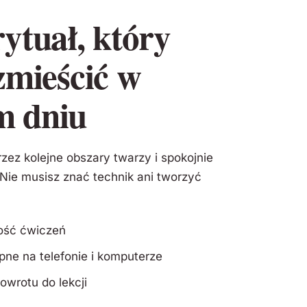
rytuał, który
zmieścić w
m dniu
zez kolejne obszary twarzy i spokojnie
 Nie musisz znać technik ani tworzyć
ność ćwiczeń
pne na telefonie i komputerze
owrotu do lekcji