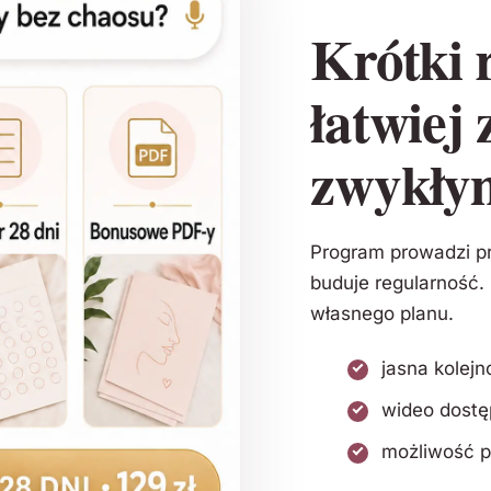
Krótki 
łatwiej 
zwykły
Program prowadzi pr
buduje regularność.
własnego planu.
jasna kolej
wideo dostę
możliwość p