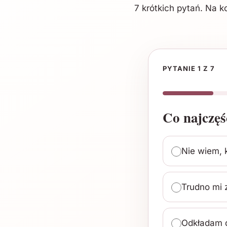
7 krótkich pytań. Na k
PYTANIE
1
Z 7
Co najczęś
Nie wiem, k
Trudno mi 
Odkładam d