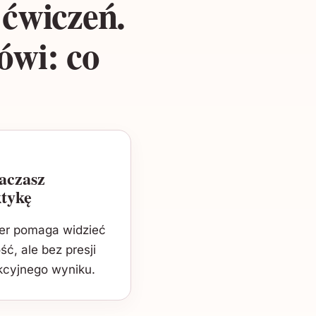
 ćwiczeń.
ówi: co
aczasz
tykę
er pomaga widzieć
ść, ale bez presji
kcyjnego wyniku.