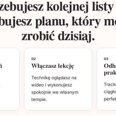
zebujesz kolejnej listy
bujesz planu, który m
zrobić dzisiaj.
02
03
ń
Włączasz lekcję
Odh
prak
Technikę oglądasz na
Track
z
wideo i wykonujesz
ciągło
spokojnie we własnym
perfe
tempie.