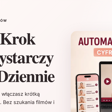
KÓW
 Krok
ystarczy
Dziennie
 włączasz krótką
. Bez szukania filmów i