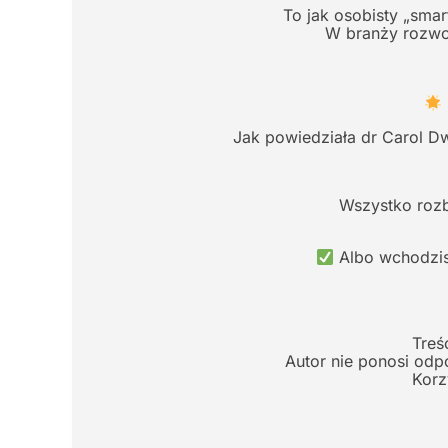
To jak osobisty „smar
W branży rozwoj
Jak powiedziała dr Carol Dw
Wszystko rozb
Albo wchodzisz
Treś
Autor nie ponosi odp
Korz