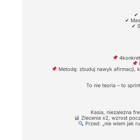
✔ 
✔ Masz
✔ S
4konkret
N
Metodę: zbuduj nawyk afirmacji, 
To nie teoria – to sp
Kasia, niezależna fr
Zlecenia x2, wzrost poc
Przed: „nie wiem jak ru