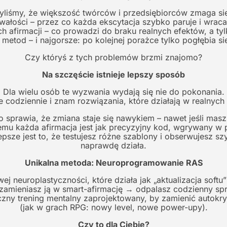
yliśmy, że większość twórców i przedsiębiorców zmaga si
wałości – przez co każda ekscytacja szybko paruje i wraca
 afirmacji – co prowadzi do braku realnych efektów, a tyl
od – i najgorsze: po kolejnej porażce tylko pogłębia się 
Czy któryś z tych problemów brzmi znajomo?
Na szczęście istnieje lepszy sposób
Dla wielu osób te wyzwania wydają się nie do pokonania.
je codziennie i znam rozwiązania, które działają w realnyc
sprawia, że zmiana staje się nawykiem – nawet jeśli mas
mu każda afirmacja jest jak precyzyjny kod, wgrywany w 
psze jest to, że testujesz różne szablony i obserwujesz sz
naprawdę działa.
Unikalna metoda: Neuroprogramowanie RAS
j neuroplastyczności, które działa jak „aktualizacja soft
zamieniasz ją w smart-afirmację → odpalasz codzienny spri
tyczny trening mentalny zaprojektowany, by zamienić auto
(jak w grach RPG: nowy level, nowe power-upy).
Czy to dla Ciebie?