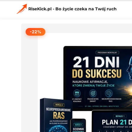
Przejdź
do
RiseKick.pl - Bo życie czeka na Twój ruch
treści
-22%