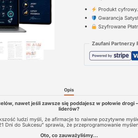
Produkt cyfrowy
Gwarancja Satysf
Szyfrowane Płatn
Zaufani Partnerzy P
Opis
celów, nawet jeśli zawsze się poddajesz w połowie drog
liderów?
szość ludzi myśli, że afirmacje to naiwne pozytywne myśl
„21 Dni do Sukcesu” sprawia, że przeprogramowanie myślenia
Oto, co zauważyliśmy…