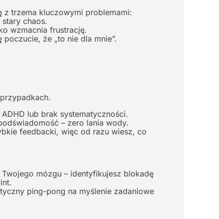
ę z trzema kluczowymi problemami:
 stary chaos.
ko wzmacnia frustrację.
poczucie, że „to nie dla mnie”.
h przypadkach.
z ADHD lub brak systematyczności.
podświadomość – zero lania wody.
ybkie feedbacki, więc od razu wiesz, co
u” Twojego mózgu – identyfikujesz blokadę
nt.
krytyczny ping-pong na myślenie zadaniowe