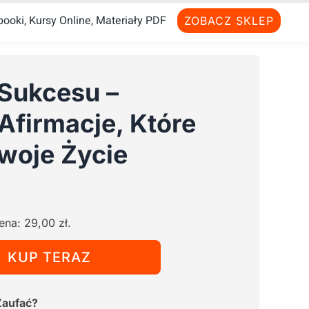
ooki, Kursy Online, Materiały PDF
ZOBACZ SKLEP
 Sukcesu –
firmacje, Które
woje Życie
ktualna
ena
cena:
29,00
zł
.
ynosi:
,00 zł.
KUP TERAZ
Zaufać?