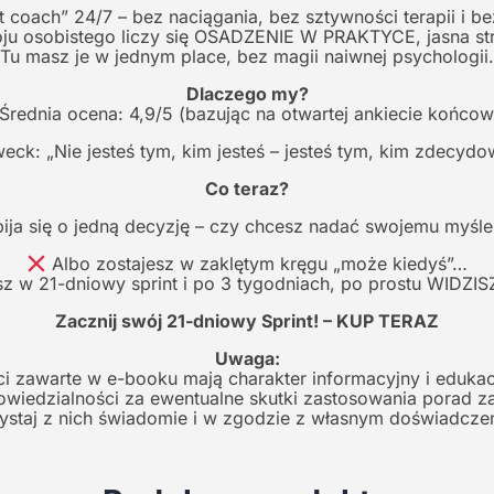
t coach” 24/7 – bez naciągania, bez sztywności terapii i be
u osobistego liczy się OSADZENIE W PRAKTYCE, jasna str
Tu masz je w jednym place, bez magii naiwnej psychologii.
Dlaczego my?
Średnia ocena: 4,9/5 (bazując na otwartej ankiecie końcow
eck: „Nie jesteś tym, kim jesteś – jesteś tym, kim zdecydo
Co teraz?
ija się o jedną decyzję – czy chcesz nadać swojemu myśl
Albo zostajesz w zaklętym kręgu „może kiedyś”…
 w 21-dniowy sprint i po 3 tygodniach, po prostu WIDZISZ
Zacznij swój 21-dniowy Sprint! – KUP TERAZ
Uwaga:
ci zawarte w e-booku mają charakter informacyjny i edukac
owiedzialności za ewentualne skutki zastosowania porad za
ystaj z nich świadomie i w zgodzie z własnym doświadcze