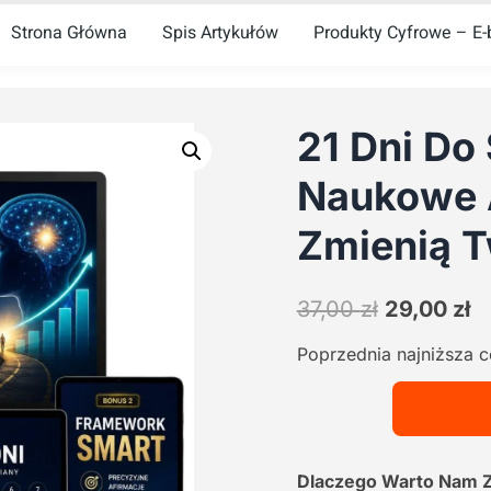
Strona Główna
Spis Artykułów
Produkty Cyfrowe – E-b
21 Dni Do
Naukowe A
Zmienią T
Pierwotna
A
37,00
zł
29,00
zł
cena
c
Poprzednia najniższa 
wynosiła:
w
37,00 zł.
29
Dlaczego Warto Nam 