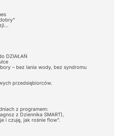
nes
 dobry”
zji…
 do DZIAŁAŃ
ulce
ybory – bez lania wody, bez syndromu
iwych przedsiębiorców.
1 dniach z programem:
iagnoz z Dziennika SMART),
i czuję, jak rośnie flow”.