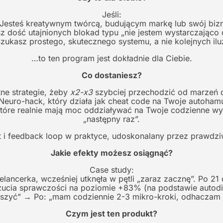
Jeśli:
Jesteś kreatywnym twórcą, budującym markę lub swój biz
 dość utajnionych blokad typu „nie jestem wystarczająco
zukasz prostego, skutecznego systemu, a nie kolejnych ilu
…to ten program jest dokładnie dla Ciebie.
Co dostaniesz?
ne strategie, żeby
x2-x3
szybciej przechodzić od marzeń
euro-hack, który działa jak cheat code na Twoje autoham
które realnie mają moc oddziaływać na Twoje codzienne w
„następny raz”.
rint i feedback loop w praktyce, udoskonalany przez prawdz
Jakie efekty możesz osiągnąć?
Case study:
eelancerka, wcześniej utknęła w pętli „zaraz zacznę”. Po 2
zucia sprawczości na poziomie +83% (na podstawie autod
szyć” → Po: „mam codziennie 2-3 mikro-kroki, odhaczam je 
Czym jest ten produkt?