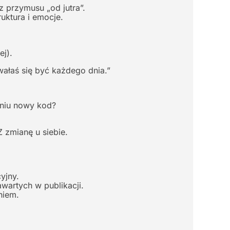
z przymusu „od jutra”.
uktura i emocje.
ej).
wałaś się być każdego dnia.”
eniu nowy kod?
 zmianę u siebie.
yjny.
wartych w publikacji.
niem.