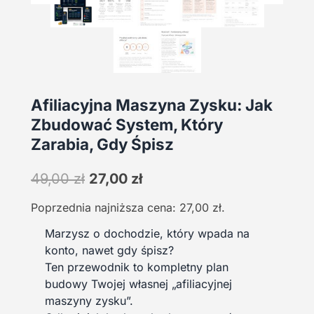
Afiliacyjna Maszyna Zysku: Jak
Zbudować System, Który
Zarabia, Gdy Śpisz
Pierwotna
Aktualna
49,00
zł
27,00
zł
cena
cena
Poprzednia najniższa cena:
27,00
zł
.
wynosiła:
wynosi:
49,00 zł.
27,00 zł.
Marzysz o dochodzie, który wpada na
konto, nawet gdy śpisz?
Ten przewodnik to kompletny plan
budowy Twojej własnej „afiliacyjnej
maszyny zysku”.