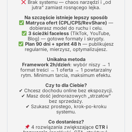
Brak systemu — chaos narzędzi i „od
jutra” zamiast rosnącego lejka.
Na szczęście istnieje lepszy sposób
Matryca ofert (CPL/CPS/RevShare)
—
dobierasz model do ruchu i celu.
3 ścieżki faceless
(TikTok, YouTube,
Blog) — gotowe formaty i skrypty.
Plan 90 dni + sprint 48 h
— publikujesz
regularnie, mierzysz, optymalizujesz.
Unikalna metoda
Framework 2h/dzień
: wybór niszy → 1
format treści → 1 oferta → 1 powtarzalny
rytm. Minimum tarcia, maksimum efektu.
Czy to dla Ciebie?
✔ Chcesz dochodu online bez ekspozycji.
✔ Masz dość jednorazowych „strzałów”
bez sprzedaży.
✔ Szukasz prostego, krok-po-kroku
systemu.
Co dostaniesz?
4 rozwiązania zwiększające
CTR i