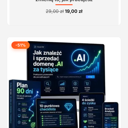
Pierwotna
Aktualna
29,00
zł
19,00
zł
cena
cena
wynosiła:
wynosi:
29,00 zł.
19,00 zł.
-51%