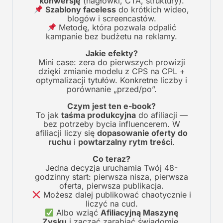
konwersję
(nagłówki, CTA, struktury).
Szablony faceless
do krótkich wideo,
blogów i screencastów.
Metodę, która pozwala odpalić
kampanie bez budżetu na reklamy.
Jakie efekty?
Mini case: zera do pierwszych prowizji
dzięki zmianie modelu z CPS na CPL +
optymalizacji tytułów. Konkretne liczby i
porównanie „przed/po”.
Czym jest ten e-book?
To jak
taśma produkcyjna
do afiliacji —
bez potrzeby bycia influencerem. W
afiliacji liczy się
dopasowanie oferty do
ruchu
i
powtarzalny rytm treści
.
Co teraz?
Jedna decyzja uruchamia Twój 48-
godzinny start: pierwsza nisza, pierwsza
oferta, pierwsza publikacja.
Możesz dalej publikować chaotycznie i
liczyć na cud.
Albo wziąć
Afiliacyjną Maszynę
Zysku
i zacząć zarabiać świadomie.