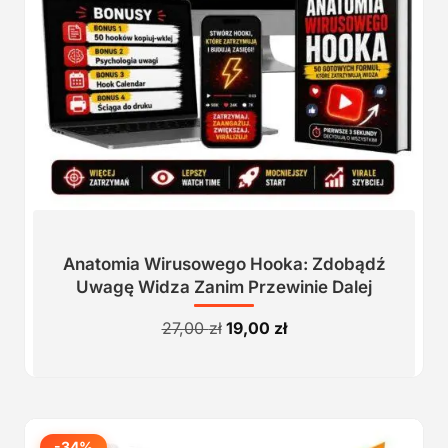
Anatomia Wirusowego Hooka: Zdobądź
Uwagę Widza Zanim Przewinie Dalej
Pierwotna
Aktualna
27,00
zł
19,00
zł
cena
cena
wynosiła:
wynosi:
27,00 zł.
19,00 zł.
-34%