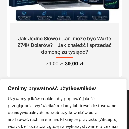
Jak Jedno Słowo i „.ai” może być Warte
274K Dolarów? – Jak znaleźć i sprzedać
domenę za tysiące?
Pierwotna
Aktualna
79,00
zł
39,00
zł
cena
cena
wynosiła:
wynosi:
79,00 zł.
39,00 zł.
Cenimy prywatność użytkowników
Strona główna
Używamy plików cookie, aby poprawić jakość
Produkty Cyfrowe – E-booki, Kursy Online, Materiały PDF
przeglądania, wyświetlać reklamy lub treści dostosowane
Regulamin
O Nas
Kontakt
Narzędzia
Spis Artykułów
do indywidualnych potrzeb użytkowników oraz
analizować ruch na stronie. Kliknięcie przycisku „Akceptuj
wszystkie” oznacza zgodę na wykorzystywanie przez nas