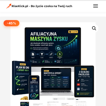
Przejdź
do
RiseKick.pl - Bo życie czeka na Twój ruch
treści
-45%