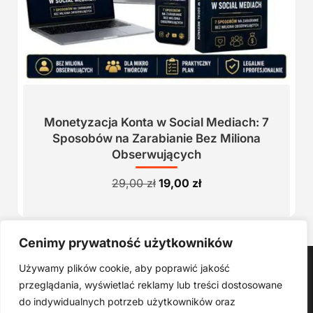
Monetyzacja Konta w Social Mediach: 7
Sposobów na Zarabianie Bez Miliona
Obserwujących
Pierwotna
Aktualna
29,00
zł
19,00
zł
cena
cena
wynosiła:
wynosi:
29,00 zł.
19,00 zł.
Cenimy prywatność użytkowników
Strona główna
Używamy plików cookie, aby poprawić jakość
Produkty Cyfrowe – E-booki, Kursy Online, Materiały PDF
przeglądania, wyświetlać reklamy lub treści dostosowane
Regulamin
O Nas
Kontakt
Narzędzia
Spis Artykułów
do indywidualnych potrzeb użytkowników oraz