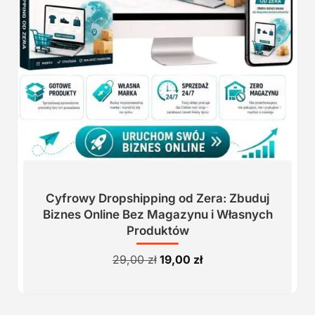
Cyfrowy Dropshipping od Zera: Zbuduj
Biznes Online Bez Magazynu i Własnych
Produktów
Pierwotna
Aktualna
29,00
zł
19,00
zł
cena
cena
wynosiła:
wynosi:
29,00 zł.
19,00 zł.