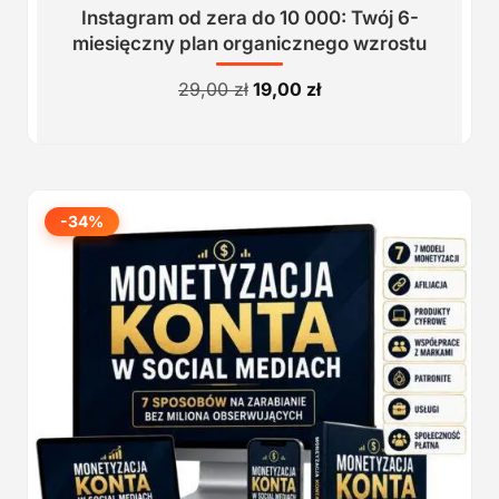
Instagram od zera do 10 000: Twój 6-
miesięczny plan organicznego wzrostu
Pierwotna
Aktualna
29,00
zł
19,00
zł
cena
cena
wynosiła:
wynosi:
29,00 zł.
19,00 zł.
-34%