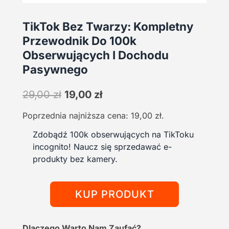
TikTok Bez Twarzy: Kompletny
Przewodnik Do 100k
Obserwujących I Dochodu
Pasywnego
Pierwotna
Aktualna
29,00
zł
19,00
zł
cena
cena
Poprzednia najniższa cena:
19,00
zł
.
wynosiła:
wynosi:
29,00 zł.
19,00 zł.
Zdobądź 100k obserwujących na TikToku
incognito! Naucz się sprzedawać e-
produkty bez kamery.
KUP PRODUKT
Dlaczego Warto Nam Zaufać?