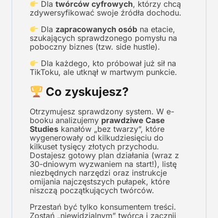
Dla
twórców cyfrowych
, którzy chcą
zdywersyfikować swoje źródła dochodu.
Dla
zapracowanych osób
na etacie,
szukających sprawdzonego pomysłu na
poboczny biznes (tzw. side hustle).
Dla każdego, kto próbował już sił na
TikToku, ale utknął w martwym punkcie.
Co zyskujesz?
Otrzymujesz sprawdzony system. W e-
booku analizujemy
prawdziwe Case
Studies
kanałów „bez twarzy”, które
wygenerowały od kilkudziesięciu do
kilkuset tysięcy złotych przychodu.
Dostajesz gotowy plan działania (wraz z
30-dniowym wyzwaniem na start!), listę
niezbędnych narzędzi oraz instrukcje
omijania najczęstszych pułapek, które
niszczą początkujących twórców.
Przestań być tylko konsumentem treści.
Zostań „niewidzialnym” twórcą i zacznij