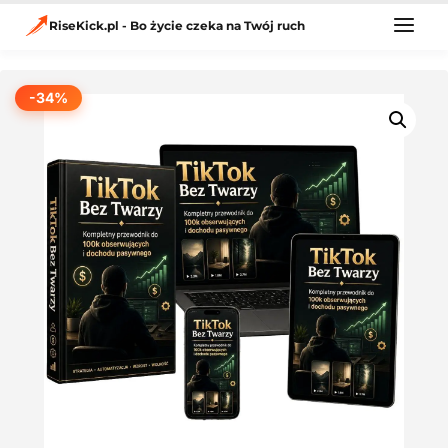
Przejdź
do
RiseKick.pl - Bo życie czeka na Twój ruch
treści
-34%