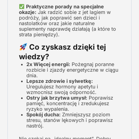
Praktyczne porady na specjalne
okazje:
Jak radzić sobie z jet lagiem w
podróży, jak poprawić sen dzieci i
nastolatków oraz jakie naturalne
suplementy naprawdę działają (a które to
strata pieniędzy).
Co zyskasz dzięki tej
wiedzy?
2x Więcej energii:
Pożegnaj poranne
rozbicie i zjazdy energetyczne w ciągu
dnia.
Lepsze zdrowie i sylwetkę:
Uregulujesz hormony apetytu i
wzmocnisz swoją odporność.
Ostry jak brzytwa umysł:
Poprawisz
pamięć, koncentrację i zredukujesz
ryzyko wypalenia.
Spokój ducha:
Zmniejszysz poziom
stresu, stanów lękowych i poprawisz
nastrój.
Nie czekaj na „idealny moment”. Dobry