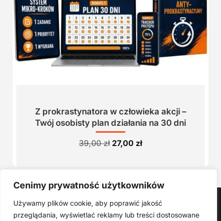
Z prokrastynatora w człowieka akcji –
Twój osobisty plan działania na 30 dni
Pierwotna
Aktualna
39,00
zł
27,00
zł
cena
cena
wynosiła:
wynosi:
39,00 zł.
27,00 zł.
Cenimy prywatność użytkowników
Strona główna
Używamy plików cookie, aby poprawić jakość
Produkty Cyfrowe – E-booki, Kursy Online, Materiały PDF
przeglądania, wyświetlać reklamy lub treści dostosowane
Regulamin
O Nas
Kontakt
Narzędzia
Spis Artykułów