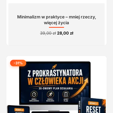
Minimalizm w praktyce – mniej rzeczy,
więcej życia
Pierwotna
Aktualna
39,00
zł
28,00
zł
cena
cena
wynosiła:
wynosi:
39,00 zł.
28,00 zł.
-31%