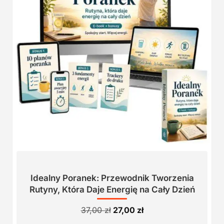
Idealny Poranek: Przewodnik Tworzenia
Rutyny, Która Daje Energię na Cały Dzień
Pierwotna
Aktualna
37,00
zł
27,00
zł
cena
cena