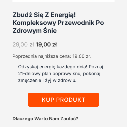
Zbudź Się Z Energią!
Kompleksowy Przewodnik Po
Zdrowym Śnie
Pierwotna
Aktualna
29,00
zł
19,00
zł
cena
cena
Poprzednia najniższa cena:
19,00
zł
.
wynosiła:
wynosi:
29,00 zł.
19,00 zł.
Odzyskaj energię każdego dnia! Poznaj
21-dniowy plan poprawy snu, pokonaj
zmęczenie i żyj w zdrowiu.
KUP PRODUKT
Dlaczego Warto Nam Zaufać?