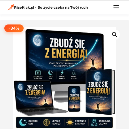
Przejdź
do
RiseKick.pl - Bo życie czeka na Twój ruch
treści
-34%