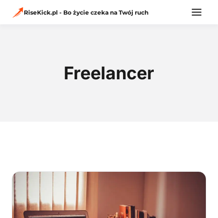
Przejdź
do
RiseKick.pl - Bo życie czeka na Twój ruch
treści
Freelancer