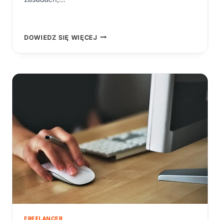
JAK
DOWIEDZ SIĘ WIĘCEJ
ZDOBYWAĆ
PIERWSZYCH
KLIENTÓW
JAKO
FREELANCER?
FREELANCER