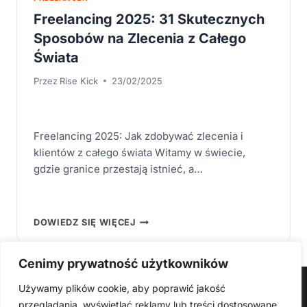
Freelancing 2025: 31 Skutecznych
Sposobów na Zlecenia z Całego
Świata
Przez
Rise Kick
23/02/2025
Freelancing 2025: Jak zdobywać zlecenia i
klientów z całego świata Witamy w świecie,
gdzie granice przestają istnieć, a…
FREELANCING
DOWIEDZ SIĘ WIĘCEJ
2025:
31
SKUTECZNYCH
SPOSOBÓW
Cenimy prywatność użytkowników
NA
ZLECENIA
Strona główna
Z
Używamy plików cookie, aby poprawić jakość
Produkty Cyfrowe – E-booki, Kursy Online, Materiały PDF
CAŁEGO
przeglądania, wyświetlać reklamy lub treści dostosowane
ŚWIATA