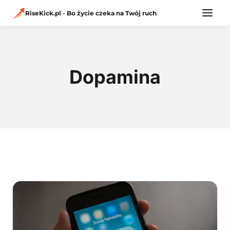
Przejdź
do
RiseKick.pl - Bo życie czeka na Twój ruch
treści
Dopamina