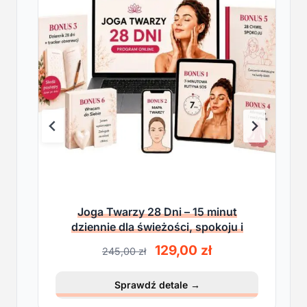
Joga Twarzy 28 Dni – 15 minut
dziennie dla świeżości, spokoju i
lekkości
P
A
129,00
zł
245,00
zł
i
k
e
t
Sprawdź detale
→
r
u