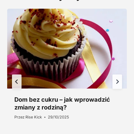
,
0
z
0
ł
.
z
ł
.
Dom bez cukru – jak wprowadzić
zmiany z rodziną?
Przez
Rise Kick
29/10/2025