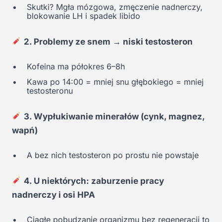
Skutki? Mgła mózgowa, zmęczenie nadnerczy,
blokowanie LH i spadek libido
2. Problemy ze snem → niski testosteron
Kofeina ma półokres 6–8h
Kawa po 14:00 = mniej snu głębokiego = mniej
testosteronu
3. Wypłukiwanie minerałów (cynk, magnez,
wapń)
A bez nich testosteron po prostu nie powstaje
4. U niektórych: zaburzenie pracy
nadnerczy i osi HPA
Ciągłe pobudzanie organizmu bez regeneracji to