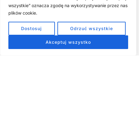
wszystkie” oznacza zgodę na wykorzystywanie przez nas
Cyfrowa Szuflada – Kompletny Przewodnik, Który Odmieni
Twój Cyfrowy Porządek
plików cookie.
Jak przestać prokrastynować – 15 Sprawdzonych Strategii,
Dostosuj
Odrzuć wszystkie
które naprawdę działają
Akceptuj wszystko
ZOBACZ NASZE E-BOOKI PRODUKTY
CYFROWE
Strona główna
Produkty Cyfrowe – E-booki, Kursy Online, Materiały PDF
Regulamin
O Nas
Kontakt
Narzędzia
Spis Artykułów
Copyright © 2026 Wszelkie prawa zastrzeżone - RiseKick.pl -
Bo życie czeka na Twój ruch
Materiały na stronie, w tym te dotyczące rozwoju osobistego,