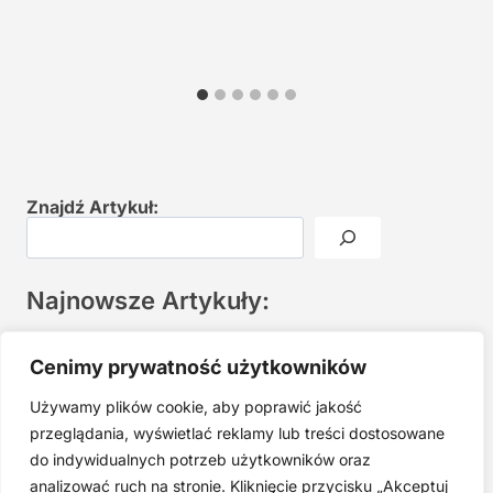
Znajdź Artykuł:
Najnowsze Artykuły:
Joga twarzy po 40. Spokojna praktyka zamiast presji na
Cenimy prywatność użytkowników
młodość
Używamy plików cookie, aby poprawić jakość
Najczęstsze błędy w jodze twarzy. Dlaczego mniej znaczy
lepiej?
przeglądania, wyświetlać reklamy lub treści dostosowane
do indywidualnych potrzeb użytkowników oraz
Zarabiaj na tym, co kochasz: 15 Sprawdzonych Kroków, by
Zamienić Pasję w Dochodowy Biznes
analizować ruch na stronie. Kliknięcie przycisku „Akceptuj