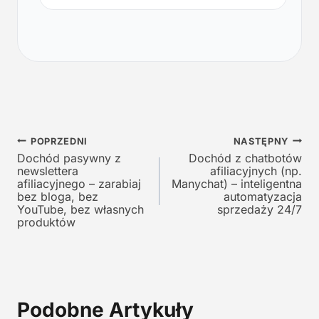
w
a
o
l
t
n
n
a
a
c
c
e
e
n
n
a
a
w
Nawigacja
w
y
POPRZEDNI
NASTĘPNY
y
n
Dochód pasywny z
Dochód z chatbotów
wpisu
newslettera
afiliacyjnych (np.
n
o
afiliacyjnego – zarabiaj
Manychat) – inteligentna
o
s
bez bloga, bez
automatyzacja
s
i
YouTube, bez własnych
sprzedaży 24/7
i
:
produktów
ł
1
a
2
:
9
2
,
4
0
Podobne Artykuły
5
0