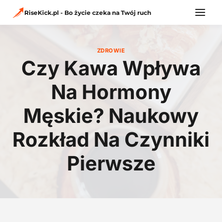
Przejdź
do
RiseKick.pl - Bo życie czeka na Twój ruch
treści
ZDROWIE
Czy Kawa Wpływa
Na Hormony
Męskie? Naukowy
Rozkład Na Czynniki
Pierwsze