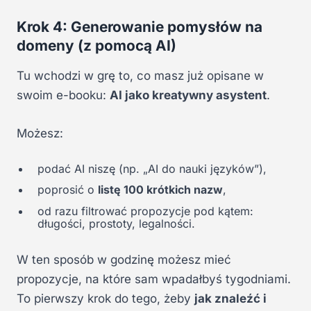
Krok 4: Generowanie pomysłów na
domeny (z pomocą AI)
Tu wchodzi w grę to, co masz już opisane w
swoim e-booku:
AI jako kreatywny asystent
.
Możesz:
podać AI niszę (np. „AI do nauki języków”),
poprosić o
listę 100 krótkich nazw
,
od razu filtrować propozycje pod kątem:
długości, prostoty, legalności.
W ten sposób w godzinę możesz mieć
propozycje, na które sam wpadałbyś tygodniami.
To pierwszy krok do tego, żeby
jak znaleźć i