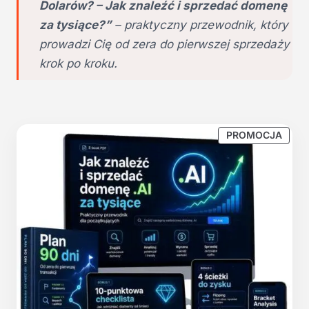
Dolarów? – Jak znaleźć i sprzedać domenę
za tysiące?”
– praktyczny przewodnik, który
prowadzi Cię od zera do pierwszej sprzedaży
krok po kroku.
P
PROMOCJA
R
O
D
U
K
T
W
P
R
O
M
O
C
J
I