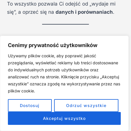
To wszystko pozwala Ci odejść od „wydaje mi
się”, a oprzeć się na
danych i porównaniach
.
6. Czy e-book jest dla mnie, jeśli nie mam
Cenimy prywatność użytkowników
żadnego doświadczenia z domenami ani AI?
Tak, bo jest napisany w formie
praktycznego
Używamy plików cookie, aby poprawić jakość
przewodnika krok po kroku
. Zaczynasz od
przeglądania, wyświetlać reklamy lub treści dostosowane
do indywidualnych potrzeb użytkowników oraz
absolutnych podstaw, a kończysz na gotowym
analizować ruch na stronie. Kliknięcie przycisku „Akceptuj
planie działania i checklistach. Nie potrzebujesz
wszystkie” oznacza zgodę na wykorzystywanie przez nas
firmy, zaawansowanej techniki ani „tajnej
plików cookie.
wiedzy” – potrzebujesz
systemu i konsekwencji
.
Dostosuj
Odrzuć wszystkie
Akceptuj wszystko
Podsumowanie: Twoje pierwsze 90 dni