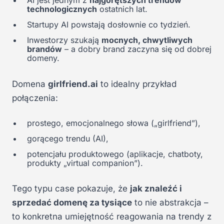
AI jest jednym z
najgorętszych trendów
technologicznych
ostatnich lat.
Startupy AI powstają dosłownie co tydzień.
Inwestorzy szukają
mocnych, chwytliwych
brandów
– a dobry brand zaczyna się od dobrej
domeny.
Domena
girlfriend.ai
to idealny przykład
połączenia:
prostego, emocjonalnego słowa („girlfriend”),
gorącego trendu (AI),
potencjału produktowego (aplikacje, chatboty,
produkty „virtual companion”).
Tego typu case pokazuje, że
jak znaleźć i
sprzedać domenę za tysiące
to nie abstrakcja –
to konkretna umiejętność reagowania na trendy z