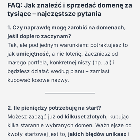
n
a
FAQ: Jak znaleźć i sprzedać domenę za
a
w
tysiące – najczęstsze pytania
w
y
y
n
n
o
1. Czy naprawdę mogę zarobić na domenach,
o
s
s
i
jeśli dopiero zaczynam?
i
:
ł
3
Tak, ale pod jednym warunkiem: potraktujesz to
a
9
:
,
jak
umiejętność
, a nie loterię. Zaczniesz od
7
0
9
0
małego portfela, konkretnej niszy (np. .ai) i
,
0
z
będziesz działać według planu – zamiast
0
ł
.
kupować losowe nazwy.
z
ł
.
2. Ile pieniędzy potrzebuję na start?
Możesz zacząć już od
kilkuset złotych
, kupując
kilka starannie wybranych domen. Ważniejsze od
kwoty startowej jest to,
jakich błędów unikasz
i