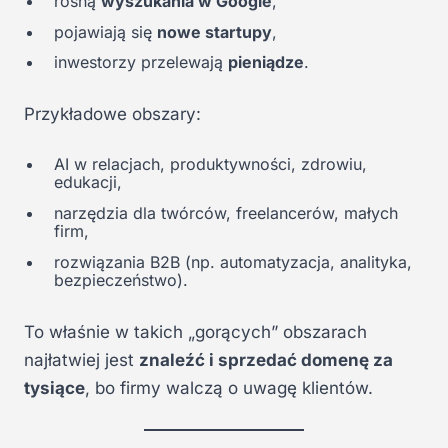
rosną
wyszukania w Google
,
pojawiają się
nowe startupy
,
inwestorzy przelewają
pieniądze
.
Przykładowe obszary:
AI w relacjach, produktywności, zdrowiu,
edukacji,
narzędzia dla twórców, freelancerów, małych
firm,
rozwiązania B2B (np. automatyzacja, analityka,
bezpieczeństwo).
To właśnie w takich „gorących” obszarach
najłatwiej jest
znaleźć i sprzedać domenę za
tysiące
, bo firmy walczą o uwagę klientów.