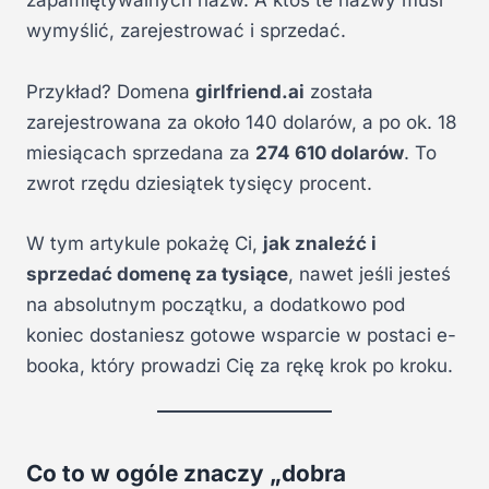
zapamiętywalnych nazw. A ktoś te nazwy musi
wymyślić, zarejestrować i sprzedać.
Przykład? Domena
girlfriend.ai
została
zarejestrowana za około 140 dolarów, a po ok. 18
miesiącach sprzedana za
274 610 dolarów
. To
zwrot rzędu dziesiątek tysięcy procent.
W tym artykule pokażę Ci,
jak znaleźć i
sprzedać domenę za tysiące
, nawet jeśli jesteś
na absolutnym początku, a dodatkowo pod
koniec dostaniesz gotowe wsparcie w postaci e-
booka, który prowadzi Cię za rękę krok po kroku.
Co to w ogóle znaczy „dobra