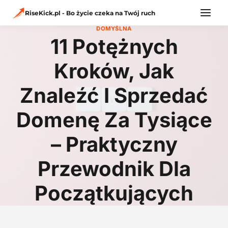
Przejdź
do
RiseKick.pl - Bo życie czeka na Twój ruch
treści
DOMYŚLNA
11 Potężnych
Kroków, Jak
Znaleźć I Sprzedać
Domenę Za Tysiące
– Praktyczny
Przewodnik Dla
Początkujących