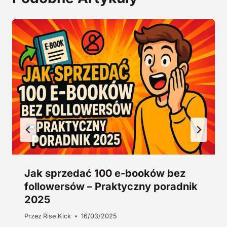
4
0
5
0
,
0
z
0
ł
.
z
ł
.
Jak sprzedać 100 e-booków bez
followersów – Praktyczny poradnik
2025
Przez
Rise Kick
16/03/2025