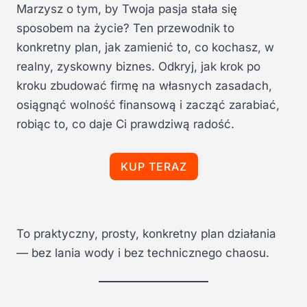
i
k
Marzysz o tym, by Twoja pasja stała się
e
t
r
u
sposobem na życie? Ten przewodnik to
w
a
o
l
konkretny plan, jak zamienić to, co kochasz, w
t
n
realny, zyskowny biznes. Odkryj, jak krok po
n
a
a
c
kroku zbudować firmę na własnych zasadach,
c
e
e
n
osiągnąć wolność finansową i zacząć zarabiać,
n
a
a
w
robiąc to, co daje Ci prawdziwą radość.
w
y
y
n
n
o
o
s
KUP TERAZ
s
i
i
:
ł
2
a
9
:
,
3
0
9
0
To praktyczny, prosty, konkretny plan działania
,
0
z
— bez lania wody i bez technicznego chaosu.
0
ł
.
z
ł
.