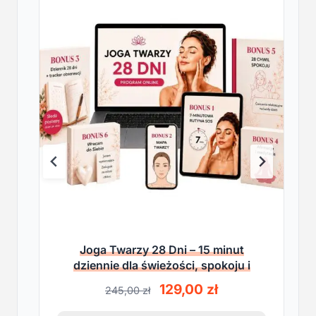
Joga Twarzy 28 Dni – 15 minut
dziennie dla świeżości, spokoju i
lekkości
P
A
129,00
zł
245,00
zł
i
k