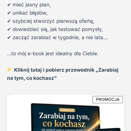
✔ mieć jasny plan,
✔ unikać błędów,
✔ szybciej stworzyć pierwszą ofertę,
✔ dowiedzieć się, jak testować pomysły,
✔ zacząć zarabiać w tygodnie, a nie lata…
…to mój e-book jest idealny dla Ciebie.
Kliknij tutaj i pobierz przewodnik „Zarabiaj
na tym, co kochasz”
P
PROMOCJA
R
O
D
U
K
T