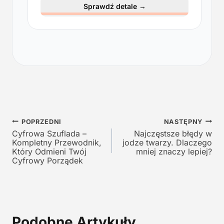
e
t
Sprawdź detale
→
r
u
w
a
o
l
t
n
n
a
a
c
c
e
e
n
n
a
a
w
Nawigacja
w
y
POPRZEDNI
NASTĘPNY
y
n
Cyfrowa Szuflada –
Najczęstsze błędy w
wpisu
Kompletny Przewodnik,
jodze twarzy. Dlaczego
n
o
Który Odmieni Twój
mniej znaczy lepiej?
o
s
Cyfrowy Porządek
s
i
i
:
ł
1
a
2
:
9
Podobne Artykuły
2
,