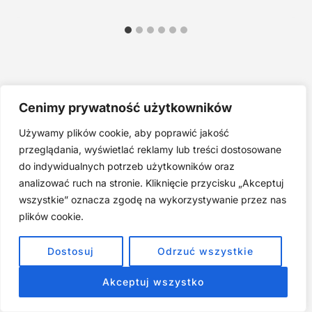
Znajdź Artykuł:
Cenimy prywatność użytkowników
Używamy plików cookie, aby poprawić jakość
przeglądania, wyświetlać reklamy lub treści dostosowane
Najnowsze Artykuły:
do indywidualnych potrzeb użytkowników oraz
analizować ruch na stronie. Kliknięcie przycisku „Akceptuj
Joga twarzy po 40. Spokojna praktyka zamiast presji na
wszystkie” oznacza zgodę na wykorzystywanie przez nas
młodość
plików cookie.
Najczęstsze błędy w jodze twarzy. Dlaczego mniej znaczy
lepiej?
Dostosuj
Odrzuć wszystkie
Zarabiaj na tym, co kochasz: 15 Sprawdzonych Kroków, by
Zamienić Pasję w Dochodowy Biznes
Akceptuj wszystko
Cyfrowa Szuflada – Kompletny Przewodnik, Który Odmieni
Twój Cyfrowy Porządek