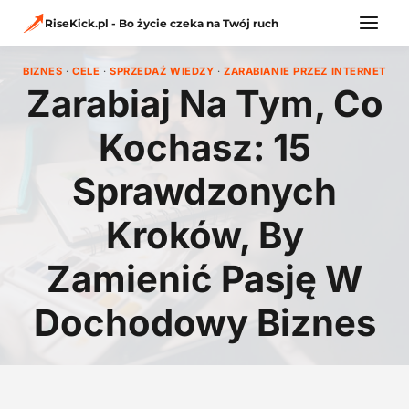
Przejdź
do
RiseKick.pl - Bo życie czeka na Twój ruch
treści
BIZNES
·
CELE
·
SPRZEDAŻ WIEDZY
·
ZARABIANIE PRZEZ INTERNET
Zarabiaj Na Tym, Co
Kochasz: 15
Sprawdzonych
Kroków, By
Zamienić Pasję W
Dochodowy Biznes