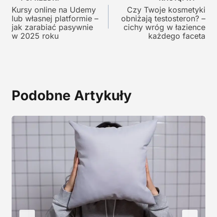
Nawigacja
y
n
Kursy online na Udemy
Czy Twoje kosmetyki
wpisu
lub własnej platformie –
obniżają testosteron? –
n
o
jak zarabiać pasywnie
cichy wróg w łazience
o
s
w 2025 roku
każdego faceta
s
i
i
:
ł
1
a
2
:
9
Podobne Artykuły
2
,
4
0
5
0
,
0
z
0
ł
.
z
ł
.