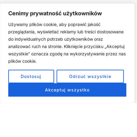
Joga twarzy po 40. Spokojna praktyka zamiast presji na
Cenimy prywatność użytkowników
młodość
Używamy plików cookie, aby poprawić jakość
Najczęstsze błędy w jodze twarzy. Dlaczego mniej znaczy
lepiej?
przeglądania, wyświetlać reklamy lub treści dostosowane
do indywidualnych potrzeb użytkowników oraz
Zarabiaj na tym, co kochasz: 15 Sprawdzonych Kroków, by
Zamienić Pasję w Dochodowy Biznes
analizować ruch na stronie. Kliknięcie przycisku „Akceptuj
wszystkie” oznacza zgodę na wykorzystywanie przez nas
Cyfrowa Szuflada – Kompletny Przewodnik, Który Odmieni
Twój Cyfrowy Porządek
plików cookie.
Jak przestać prokrastynować – 15 Sprawdzonych Strategii,
Dostosuj
Odrzuć wszystkie
które naprawdę działają
Akceptuj wszystko
ZOBACZ NASZE E-BOOKI PRODUKTY
CYFROWE
Strona główna
Produkty Cyfrowe – E-booki, Kursy Online, Materiały PDF