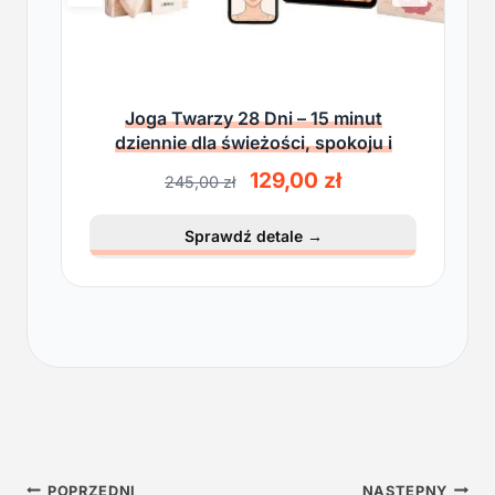
Joga Twarzy 28 Dni – 15 minut
dziennie dla świeżości, spokoju i
lekkości
P
A
129,00
zł
245,00
zł
i
k
e
t
Sprawdź detale
→
r
u
w
a
o
l
t
n
n
a
a
c
c
e
e
n
n
a
a
w
w
y
POPRZEDNI
NASTĘPNY