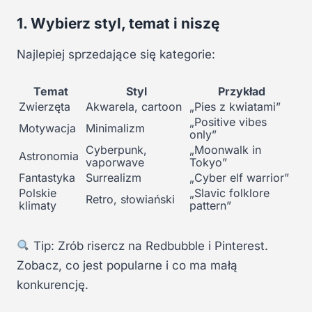
1. Wybierz styl, temat i niszę
Najlepiej sprzedające się kategorie:
Temat
Styl
Przykład
Zwierzęta
Akwarela, cartoon
„Pies z kwiatami”
„Positive vibes
Motywacja
Minimalizm
only”
Cyberpunk,
„Moonwalk in
Astronomia
vaporwave
Tokyo”
Fantastyka
Surrealizm
„Cyber elf warrior”
Polskie
„Slavic folklore
Retro, słowiański
klimaty
pattern”
Tip: Zrób risercz na Redbubble i Pinterest.
Zobacz, co jest popularne i co ma małą
konkurencję.