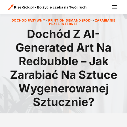
Przejdź
do
RiseKick.pl - Bo życie czeka na Twój ruch
treści
DOCHÓD PASYWNY
·
PRINT ON DEMAND (POD)
·
ZARABIANIE
PRZEZ INTERNET
Dochód Z AI-
Generated Art Na
Redbubble – Jak
Zarabiać Na Sztuce
Wygenerowanej
Sztucznie?