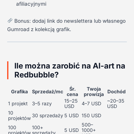
afiliacyjnymi
Bonus: dodaj link do newslettera lub własnego
Gumroad z kolekcją grafik.
Ile można zarobić na AI-art na
Redbubble?
Śr.
Twoja
Grafika
Sprzedaż/mc
Dochód
cena
prowizja
15–25
~20–35
1 projekt
3–5 razy
4–7 USD
USD
USD
10
30 sprzedaży
5 USD
150 USD
projektów
500–
100
100+
5 USD
1000+
projektów
sprzedaży