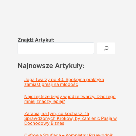
Znajdź Artykuł:
Najnowsze Artykuły:
Joga twarzy po 40. Spokojna praktyka
zamiast presji na młodość
Najczęstsze błędy w jodze twarzy. Dlaczego
mniej znaczy lepiej?
Zarabiaj na tym, co kochasz: 15
Sprawdzonych Kroków, by Zamienić Pasję w
Dochodowy Biznes
Cyfrowa Szuflada – Kompletny Przewodnik,