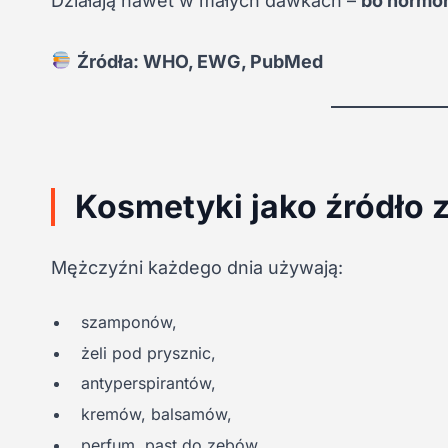
Działają nawet w małych dawkach –
bo hormon
Źródła: WHO, EWG, PubMed
Kosmetyki jako źródło 
Mężczyźni każdego dnia używają:
szamponów,
żeli pod prysznic,
antyperspirantów,
kremów, balsamów,
perfum, past do zębów.