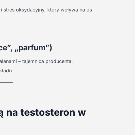
i stres oksydacyjny, który wpływa na oś
ce”, „parfum”)
lanami – tajemnica producenta.
kładu.
 na testosteron w