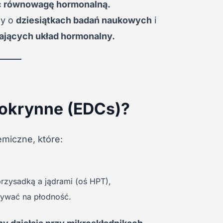
ać równowagę hormonalną.
my o
dziesiątkach badań naukowych
i
zających układ hormonalny.
dokrynne (EDCs)?
emiczne, które:
zysadką a jądrami (oś HPT),
ływać na płodność.