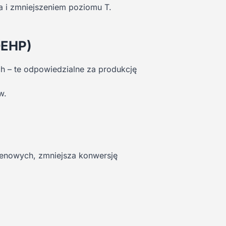
a i zmniejszeniem poziomu T.
DEHP)
h – te odpowiedzialne za produkcję
w.
genowych, zmniejsza konwersję