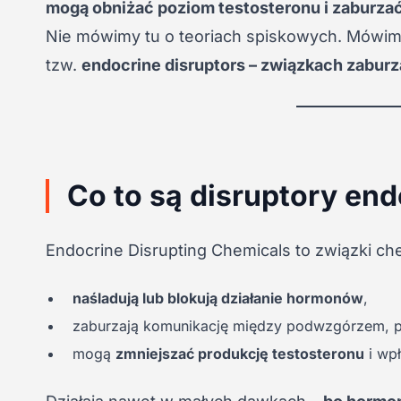
mogą obniżać poziom testosteronu i zaburz
Nie mówimy tu o teoriach spiskowych. Mówi
tzw.
endocrine disruptors – związkach zabur
Co to są disruptory en
Endocrine Disrupting Chemicals to związki ch
naśladują lub blokują działanie hormonów
,
zaburzają komunikację między podwzgórzem, pr
mogą
zmniejszać produkcję testosteronu
i wp