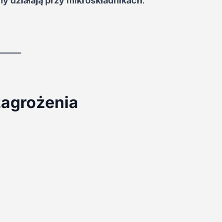
y działają przy mikroskładnikach
.
zagrożenia