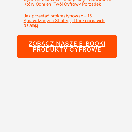
Który Odmieni Twój Cyfrowy Porządek
Jak przestać prokrastynować – 15
Sprawdzonych Strategii, które naprawdę
działają
ZOBACZ NASZE E-BOOKI
PRODUKTY CYFROWE