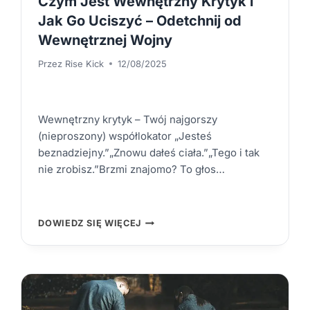
Czym Jest Wewnętrzny Krytyk i
Jak Go Uciszyć – Odetchnij od
Wewnętrznej Wojny
Przez
Rise Kick
12/08/2025
Wewnętrzny krytyk – Twój najgorszy
(nieproszony) współlokator „Jesteś
beznadziejny.”„Znowu dałeś ciała.”„Tego i tak
nie zrobisz.”Brzmi znajomo? To głos…
CZYM
DOWIEDZ SIĘ WIĘCEJ
JEST
WEWNĘTRZNY
KRYTYK
I
JAK
GO
UCISZYĆ
–
ODETCHNIJ