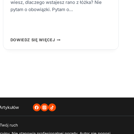
wiesz, dlaczego wstajesz rano z łóżka? Nie
pytam o obowiązki. Pytam o…
JAK
DOWIEDZ SIĘ WIĘCEJ
ZNALEŹĆ
SWOJE
„DLACZEGO”
I
CEL
W
ŻYCIU
–
PRZEWODNIK
DLA
POSZUKUJĄCYCH
SENSU
Artykułów
 Twój ruch
cyjny. Nie stanowią profesjonalnej porady. Autor nie ponosi