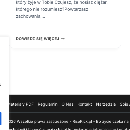
który żyje w Tobie Czujesz, że nosisz ciężar,
którego nie rozumiesz?Powtarzasz
zachowania,…
CZYM
DOWIEDZ SIĘ WIĘCEJ
JEST
TRAUMA
POKOLENIOWA
I
JAK
JĄ
PRZERWAĆ
–
PRZERYWAJĄC
ŁAŃCUCH
MILCZENIA
s
ine, Materiały PDF
Regulamin
O Nas
Kontakt
Narzędzia
Spis 
 © 2026 Wszelkie prawa zastrzeżone - RiseKick.pl - Bo życie czeka na
o, psychologii i finansów, mają charakter wyłącznie informacyjny i eduka