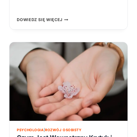
DLACZEGO
DOWIEDZ SIĘ WIĘCEJ
WARTO
CHODZIĆ
NA
TERAPIĘ
(NAWET
JEŚLI
NIE
MASZ
PROBLEMÓW)
–
INWESTYCJA
W
SIEBIE,
NIE
LECZENIE
PSYCHOLOGIA
|
ROZWÓJ OSOBISTY