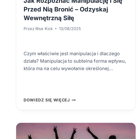
Jak Rozpoznać Manipulację i Się
Przed Nią Bronić – Odzyskaj
Wewnętrzną Siłę
Przez
Rise Kick
13/08/2025
Czym właściwie jest manipulacja i dlaczego
działa? Manipulacja to subtelna forma wpływu,
która ma na celu wywołanie określonej…
JAK
DOWIEDZ SIĘ WIĘCEJ
ROZPOZNAĆ
MANIPULACJĘ
I
SIĘ
PRZED
NIĄ
BRONIĆ
–
ODZYSKAJ