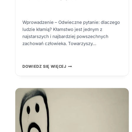
Wprowadzenie – Odwieczne pytanie: dlaczego
ludzie kłamią? Kłamstwo jest jednym z
najstarszych i najbardziej powszechnych
zachowań człowieka. Towarzyszy…
DLACZEGO
DOWIEDZ SIĘ WIĘCEJ
LUDZIE
KŁAMIĄ
–
KOMPLETNY
PRZEWODNIK
PO
PSYCHOLOGII
KŁAMSTWA
I
LUDZKICH
EMOCJACH