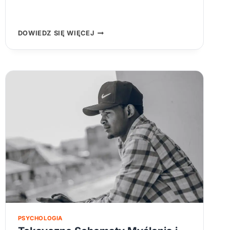
CZYM
DOWIEDZ SIĘ WIĘCEJ
JEST
INTELIGENCJA
EMOCJONALNA
I
JAK
JĄ
ROZWIJAĆ
–
KLUCZ
DO
PRAWDZIWEGO
SUKCESU
PSYCHOLOGIA