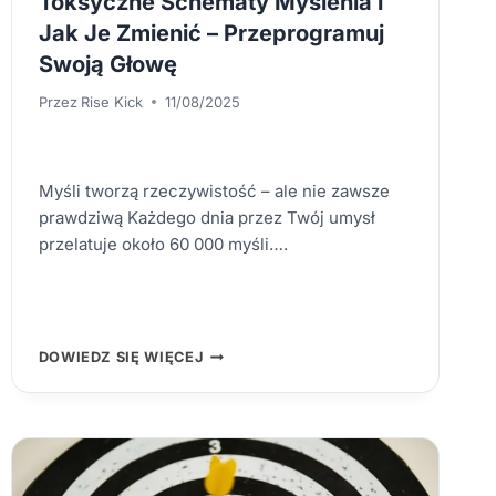
Toksyczne Schematy Myślenia i
Jak Je Zmienić – Przeprogramuj
Swoją Głowę
Przez
Rise Kick
11/08/2025
Myśli tworzą rzeczywistość – ale nie zawsze
prawdziwą Każdego dnia przez Twój umysł
przelatuje około 60 000 myśli….
TOKSYCZNE
DOWIEDZ SIĘ WIĘCEJ
SCHEMATY
MYŚLENIA
I
JAK
JE
ZMIENIĆ
–
PRZEPROGRAMUJ
SWOJĄ