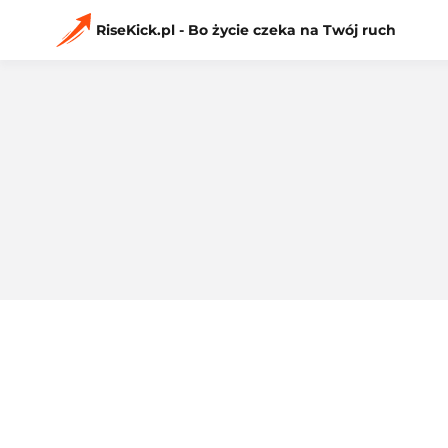
Przejdź
do
RiseKick.pl - Bo życie czeka na Twój ruch
treści