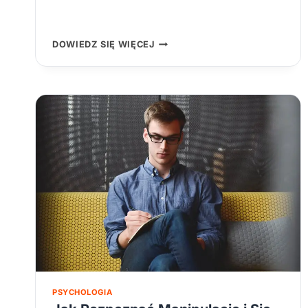
WYPALENIE
DOWIEDZ SIĘ WIĘCEJ
EMOCJONALNE
I
JAK
JE
LECZYĆ
–
ODZYSKAJ
SPOKÓJ
I
SIŁY
ŻYCIOWE
PSYCHOLOGIA