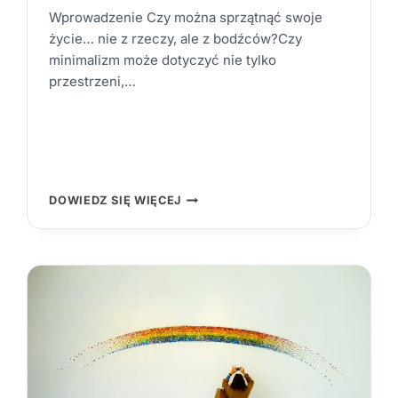
Wprowadzenie Czy można sprzątnąć swoje
życie… nie z rzeczy, ale z bodźców?Czy
minimalizm może dotyczyć nie tylko
przestrzeni,…
DOPAMINOWA
DOWIEDZ SIĘ WIĘCEJ
CZYSTOŚĆ:
NOWY
MINIMALIZM
DLA
UMYSŁU
I
CIAŁA