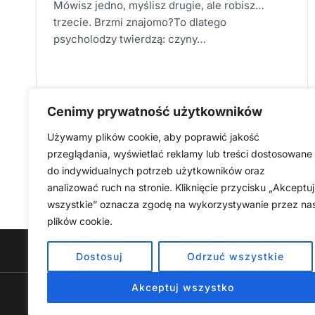
Mówisz jedno, myślisz drugie, ale robisz…
trzecie. Brzmi znajomo?To dlatego
psycholodzy twierdzą: czyny…
CO
DOWIEDZ SIĘ WIĘCEJ
MÓWI
Cenimy prywatność użytkowników
O
TOBIE
TWOJE
Używamy plików cookie, aby poprawić jakość
ZACHOWANIE
–
Nawigacja
przeglądania, wyświetlać reklamy lub treści dostosowane
Następna
1
2
3
…
5
ODKRYJ
PRAWDĘ
do indywidualnych potrzeb użytkowników oraz
strony
O
strona
analizować ruch na stronie. Kliknięcie przycisku „Akceptuj
SOBIE,
KTÓREJ
wszystkie” oznacza zgodę na wykorzystywanie przez na
JESZCZE
NIE
plików cookie.
ZNASZ
Strona główna
Produkty Cyfrowe – E-booki, Kursy Onl
Dostosuj
Odrzuć wszystkie
Akceptuj wszystko
Copyright
Materiały na stronie, w tym te dotyczące rozwoju osobisteg