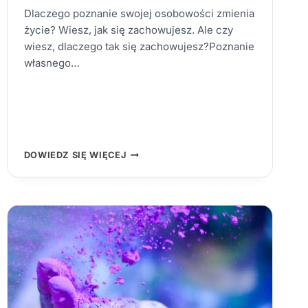
Dlaczego poznanie swojej osobowości zmienia
życie? Wiesz, jak się zachowujesz. Ale czy
wiesz, dlaczego tak się zachowujesz?Poznanie
własnego…
5
DOWIEDZ SIĘ WIĘCEJ
TYPÓW
OSOBOWOŚCI
–
KTÓRY
JESTEŚ?
POZNAJ
SIEBIE
GŁĘBIEJ