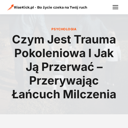
Przejdź
do
RiseKick.pl - Bo życie czeka na Twój ruch
treści
PSYCHOLOGIA
Czym Jest Trauma
Pokoleniowa I Jak
Ją Przerwać –
Przerywając
Łańcuch Milczenia