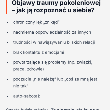
Objawy traumy pokoleniowej
– jak ją rozpoznać u siebie?
chroniczny lęk „znikąd”
nadmierna odpowiedzialność za innych
trudności w nawiązywaniu bliskich relacji
brak kontaktu z emocjami
powtarzające się problemy (np. związki,
praca, zdrowie)
poczucie „nie należę” lub „coś ze mną jest
nie tak”
auto-sabotaż
Często ludzie mówią:
„To nie moje, ale żyje we