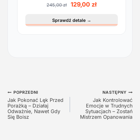
lekkości
P
A
129,00
zł
245,00
zł
i
k
e
t
Sprawdź detale
→
r
u
w
a
o
l
t
n
n
a
a
c
c
e
e
n
n
a
a
w
Nawigacja
w
y
POPRZEDNI
NASTĘPNY
y
n
Jak Pokonać Lęk Przed
Jak Kontrolować
wpisu
Porażką – Działaj
Emocje w Trudnych
n
o
Odważnie, Nawet Gdy
Sytuacjach – Zostań
o
s
Się Boisz
Mistrzem Opanowania
s
i
i
:
ł
1