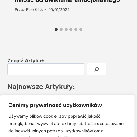
Przez
Rise Kick
16/01/2025
Znajdź Artykuł:
Najnowsze Artykuły:
Joga twarzy po 40. Spokojna praktyka zamiast presji na
Cenimy prywatność użytkowników
młodość
Używamy plików cookie, aby poprawić jakość
Najczęstsze błędy w jodze twarzy. Dlaczego mniej znaczy
lepiej?
przeglądania, wyświetlać reklamy lub treści dostosowane
do indywidualnych potrzeb użytkowników oraz
Zarabiaj na tym, co kochasz: 15 Sprawdzonych Kroków, by
Zamienić Pasję w Dochodowy Biznes