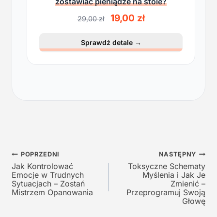
zostawiać pieniądze na stole?
P
A
19,00
zł
29,00
zł
i
k
e
t
Sprawdź detale
→
r
u
w
a
o
l
t
n
n
a
a
c
c
e
e
n
n
a
a
w
Nawigacja
w
y
POPRZEDNI
NASTĘPNY
y
n
Jak Kontrolować
Toksyczne Schematy
wpisu
Emocje w Trudnych
Myślenia i Jak Je
n
o
Sytuacjach – Zostań
Zmienić –
o
s
Mistrzem Opanowania
Przeprogramuj Swoją
s
i
Głowę
i
: