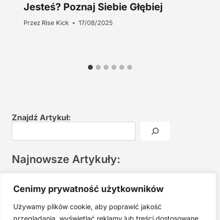
Jesteś? Poznaj Siebie Głębiej
Przez
Rise Kick
17/08/2025
Znajdź Artykuł:
Najnowsze Artykuły:
Joga twarzy po 40. Spokojna praktyka zamiast presji na
Cenimy prywatność użytkowników
młodość
Używamy plików cookie, aby poprawić jakość
Najczęstsze błędy w jodze twarzy. Dlaczego mniej znaczy
lepiej?
przeglądania, wyświetlać reklamy lub treści dostosowane