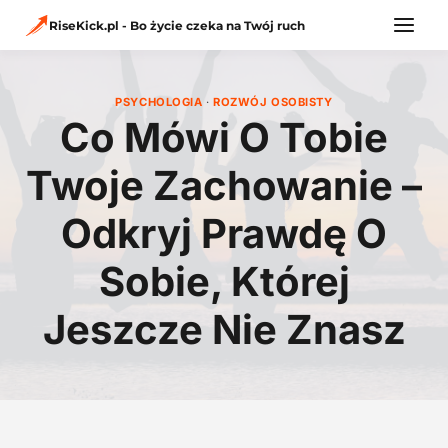
Przejdź
do
RiseKick.pl - Bo życie czeka na Twój ruch
treści
PSYCHOLOGIA
·
ROZWÓJ OSOBISTY
Co Mówi O Tobie
Twoje Zachowanie –
Odkryj Prawdę O
Sobie, Której
Jeszcze Nie Znasz