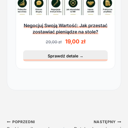
Negocjuj Swoją Wartość: Jak przestać
zostawiać pieniądze na stole?
P
A
19,00
zł
29,00
zł
i
k
e
t
Sprawdź detale
→
r
u
w
a
o
l
t
n
n
a
a
c
c
e
e
n
n
a
a
w
Nawigacja
w
y
POPRZEDNI
NASTĘPNY