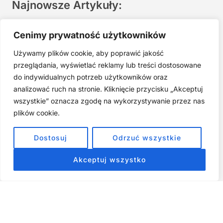
Najnowsze Artykuły:
Joga twarzy po 40. Spokojna praktyka zamiast presji na
Cenimy prywatność użytkowników
młodość
Używamy plików cookie, aby poprawić jakość
Najczęstsze błędy w jodze twarzy. Dlaczego mniej znaczy
lepiej?
przeglądania, wyświetlać reklamy lub treści dostosowane
do indywidualnych potrzeb użytkowników oraz
Zarabiaj na tym, co kochasz: 15 Sprawdzonych Kroków, by
Zamienić Pasję w Dochodowy Biznes
analizować ruch na stronie. Kliknięcie przycisku „Akceptuj
wszystkie” oznacza zgodę na wykorzystywanie przez nas
Cyfrowa Szuflada – Kompletny Przewodnik, Który Odmieni
Twój Cyfrowy Porządek
plików cookie.
Jak przestać prokrastynować – 15 Sprawdzonych Strategii,
Dostosuj
Odrzuć wszystkie
które naprawdę działają
Akceptuj wszystko
ZOBACZ NASZE E-BOOKI PRODUKTY
CYFROWE
Strona główna