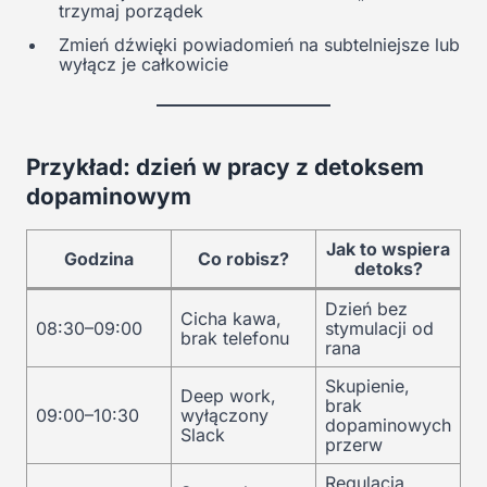
trzymaj porządek
Zmień dźwięki powiadomień na subtelniejsze lub
wyłącz je całkowicie
Przykład: dzień w pracy z detoksem
dopaminowym
Jak to wspiera
Godzina
Co robisz?
detoks?
Dzień bez
Cicha kawa,
08:30–09:00
stymulacji od
brak telefonu
rana
Skupienie,
Deep work,
brak
09:00–10:30
wyłączony
dopaminowych
Slack
przerw
Regulacja