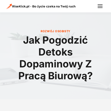
Przejdź
do
RiseKick.pl - Bo życie czeka na Twój ruch
treści
ROZWÓJ OSOBISTY
Jak Pogodzić
Detoks
Dopaminowy Z
Pracą Biurową?