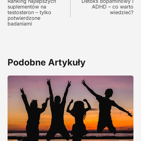
y
n
Ranking najlepszych
Detoks dopaminowy i
wpisu
suplementów na
ADHD – co warto
n
o
testosteron – tylko
wiedzieć?
o
s
potwierdzone
s
i
badaniami
i
:
ł
1
a
9
:
,
2
0
Podobne Artykuły
9
0
,
0
z
0
ł
.
z
ł
.