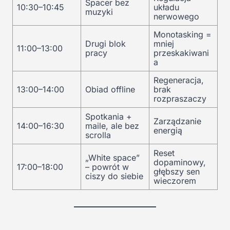
Spacer bez
10:30–10:45
układu
muzyki
nerwowego
Monotasking =
Drugi blok
mniej
11:00–13:00
pracy
przeskakiwani
a
Regeneracja,
13:00–14:00
Obiad offline
brak
rozpraszaczy
Spotkania +
Zarządzanie
14:00–16:30
maile, ale bez
energią
scrolla
Reset
„White space”
dopaminowy,
17:00–18:00
– powrót w
głębszy sen
ciszy do siebie
wieczorem