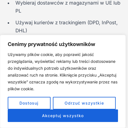
Wybieraj dostawców z magazynami w UE lub
PL
Używaj kurierów z trackingiem (DPD, InPost,
DHL)
Automatycznie przesyłaj tracking e-
Cenimy prywatność użytkowników
mailem/SMS
Używamy plików cookie, aby poprawić jakość
przeglądania, wyświetlać reklamy lub treści dostosowane
Nie ukrywaj informacji o czasie dostawy
do indywidualnych potrzeb użytkowników oraz
analizować ruch na stronie. Kliknięcie przycisku „Akceptuj
Wskazówka:
Klienci akceptują 2–5 dni
wszystkie” oznacza zgodę na wykorzystywanie przez nas
roboczych, jeśli są o tym uprzedzeni i mogą
plików cookie.
śledzić paczkę.
Dostosuj
Odrzuć wszystkie
Akceptuj wszystko