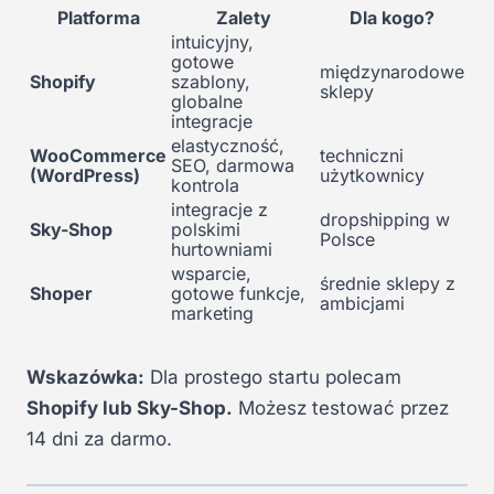
Platforma
Zalety
Dla kogo?
intuicyjny,
gotowe
międzynarodowe
Shopify
szablony,
sklepy
globalne
integracje
elastyczność,
WooCommerce
techniczni
SEO, darmowa
(WordPress)
użytkownicy
kontrola
integracje z
dropshipping w
Sky-Shop
polskimi
Polsce
hurtowniami
wsparcie,
średnie sklepy z
Shoper
gotowe funkcje,
ambicjami
marketing
Wskazówka:
Dla prostego startu polecam
Shopify lub Sky-Shop.
Możesz testować przez
14 dni za darmo.