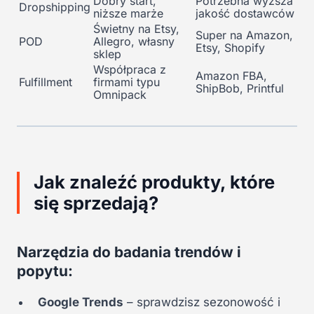
Dobry start,
Potrzebna wyższa
Dropshipping
niższe marże
jakość dostawców
Świetny na Etsy,
Super na Amazon,
POD
Allegro, własny
Etsy, Shopify
sklep
Współpraca z
Amazon FBA,
Fulfillment
firmami typu
ShipBob, Printful
Omnipack
Jak znaleźć produkty, które
się sprzedają?
Narzędzia do badania trendów i
popytu:
Google Trends
– sprawdzisz sezonowość i