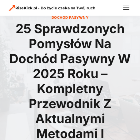
Przejdź
do
RiseKick.pl - Bo życie czeka na Twój ruch
treści
DOCHÓD PASYWNY
25 Sprawdzonych
Pomysłów Na
Dochód Pasywny W
2025 Roku –
Kompletny
Przewodnik Z
Aktualnymi
Metodami I