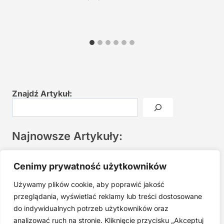
Znajdź Artykuł:
Najnowsze Artykuły:
Joga twarzy po 40. Spokojna praktyka zamiast presji na
Cenimy prywatność użytkowników
młodość
Używamy plików cookie, aby poprawić jakość
Najczęstsze błędy w jodze twarzy. Dlaczego mniej znaczy
lepiej?
przeglądania, wyświetlać reklamy lub treści dostosowane
do indywidualnych potrzeb użytkowników oraz
Zarabiaj na tym, co kochasz: 15 Sprawdzonych Kroków, by
Zamienić Pasję w Dochodowy Biznes
analizować ruch na stronie. Kliknięcie przycisku „Akceptuj