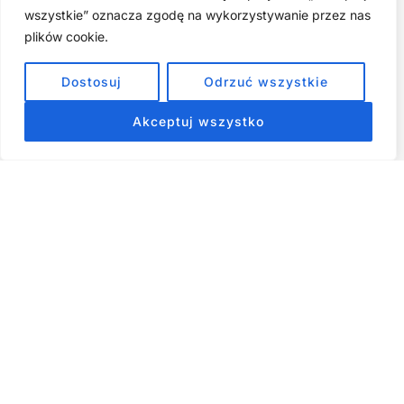
wszystkie” oznacza zgodę na wykorzystywanie przez nas
Cyfrowa Szuflada – Kompletny Przewodnik, Który Odmieni
Twój Cyfrowy Porządek
plików cookie.
Jak przestać prokrastynować – 15 Sprawdzonych Strategii,
Dostosuj
Odrzuć wszystkie
które naprawdę działają
Akceptuj wszystko
ZOBACZ NASZE E-BOOKI PRODUKTY
CYFROWE
Strona główna
Produkty Cyfrowe – E-booki, Kursy Online, Materiały PDF
Regulamin
O Nas
Kontakt
Narzędzia
Spis Artykułów
Copyright © 2026 Wszelkie prawa zastrzeżone - RiseKick.pl -
Bo życie czeka na Twój ruch
Materiały na stronie, w tym te dotyczące rozwoju osobistego,