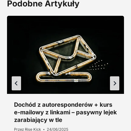
Podobne Artykuły
4
0
5
0
,
0
z
0
ł
.
z
ł
.
Dochód z autoresponderów + kurs
e-mailowy z linkami – pasywny lejek
zarabiający w tle
Przez
Rise Kick
24/06/2025