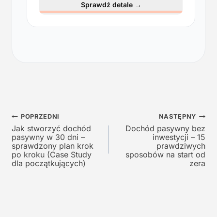
e
t
Sprawdź detale
→
r
u
w
a
o
l
t
n
n
a
a
c
c
e
e
n
n
a
a
w
Nawigacja
w
y
POPRZEDNI
NASTĘPNY
y
n
Jak stworzyć dochód
Dochód pasywny bez
wpisu
pasywny w 30 dni –
inwestycji – 15
n
o
sprawdzony plan krok
prawdziwych
o
s
po kroku (Case Study
sposobów na start od
s
i
dla początkujących)
zera
i
:
ł
1
a
2
:
9
2
,