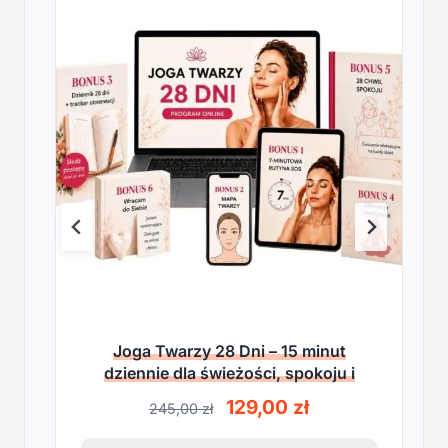
Joga Twarzy 28 Dni – 15 minut
dziennie dla świeżości, spokoju i
lekkości
P
A
129,00
zł
245,00
zł
i
k