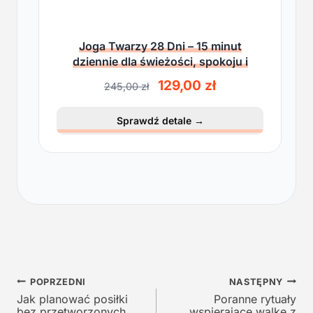
Joga Twarzy 28 Dni – 15 minut
dziennie dla świeżości, spokoju i
lekkości
P
A
129,00
zł
245,00
zł
i
k
e
t
Sprawdź detale
→
r
u
w
a
o
l
t
n
n
a
a
c
c
e
e
n
n
a
a
w
Nawigacja
w
y
POPRZEDNI
NASTĘPNY
y
n
Jak planować posiłki
Poranne rytuały
wpisu
bez przetworzonych
wspierające walkę z