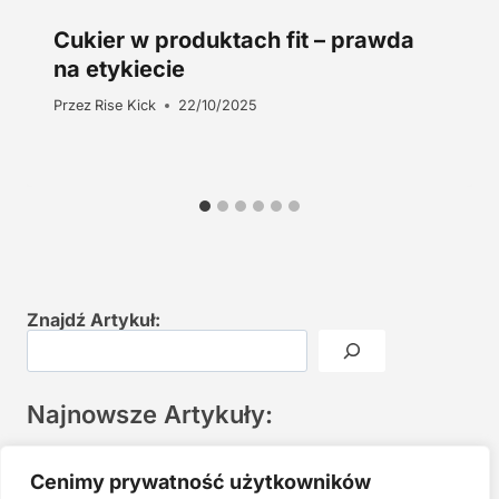
Cukier w produktach fit – prawda
na etykiecie
Przez
Rise Kick
22/10/2025
Znajdź Artykuł:
Najnowsze Artykuły:
Joga twarzy po 40. Spokojna praktyka zamiast presji na
Cenimy prywatność użytkowników
młodość