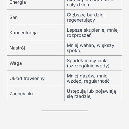
Energia
cały dzień
Głębszy, bardziej
Sen
regenerujący
Lepsze skupienie, mniej
Koncentracja
rozproszeń
Mniej wahań, większy
Nastrój
spokój
Spadek masy ciała
Waga
(szczególnie wody)
Mniej gazów, mniej
Układ trawienny
wzdęć, regularność
Ustępują lub pojawiają
Zachcianki
się rzadziej