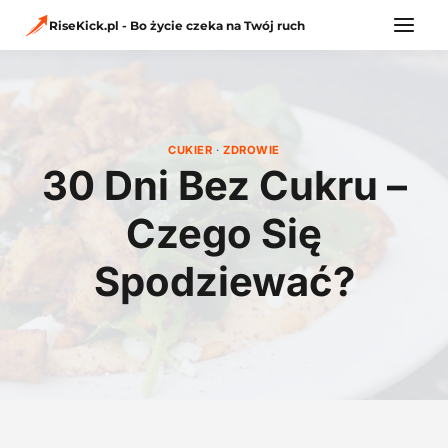
Przejdź
do
RiseKick.pl - Bo życie czeka na Twój ruch
treści
CUKIER
·
ZDROWIE
30 Dni Bez Cukru –
Czego Się
Spodziewać?