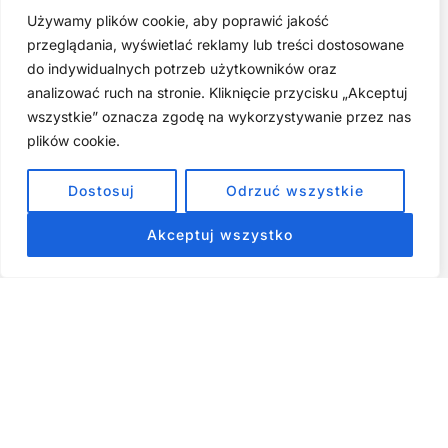
Używamy plików cookie, aby poprawić jakość
Najczęstsze błędy w jodze twarzy. Dlaczego mniej znaczy
lepiej?
przeglądania, wyświetlać reklamy lub treści dostosowane
do indywidualnych potrzeb użytkowników oraz
Zarabiaj na tym, co kochasz: 15 Sprawdzonych Kroków, by
Zamienić Pasję w Dochodowy Biznes
analizować ruch na stronie. Kliknięcie przycisku „Akceptuj
wszystkie” oznacza zgodę na wykorzystywanie przez nas
Cyfrowa Szuflada – Kompletny Przewodnik, Który Odmieni
Twój Cyfrowy Porządek
plików cookie.
Jak przestać prokrastynować – 15 Sprawdzonych Strategii,
Dostosuj
Odrzuć wszystkie
które naprawdę działają
Akceptuj wszystko
ZOBACZ NASZE E-BOOKI PRODUKTY
CYFROWE
Strona główna
Produkty Cyfrowe – E-booki, Kursy Online, Materiały PDF
Regulamin
O Nas
Kontakt
Narzędzia
Spis Artykułów