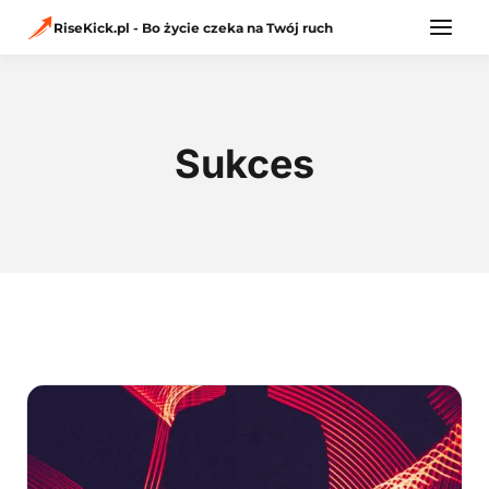
Przejdź
do
RiseKick.pl - Bo życie czeka na Twój ruch
treści
Sukces