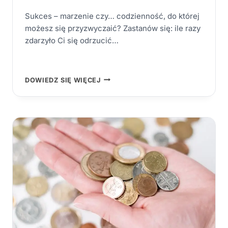
Sukces – marzenie czy… codzienność, do której
możesz się przyzwyczaić? Zastanów się: ile razy
zdarzyło Ci się odrzucić…
DLACZEGO
DOWIEDZ SIĘ WIĘCEJ
WARTO
PRZYZWYCZAJAĆ
SIĘ
DO
SUKCESU
I
JAK
TO
ROBIĆ
NA
CO
DZIEŃ?
[SPRAWDZONY
PRZEWODNIK
2025
DLA
AMBITNYCH]