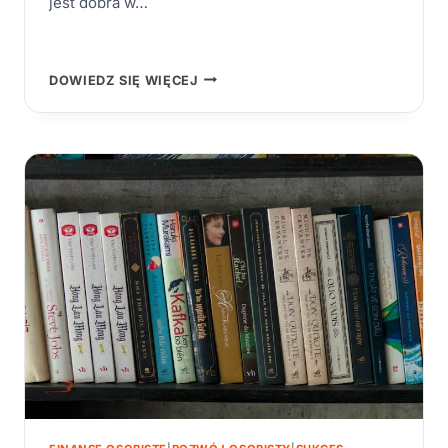
jest dobra w…
POTĘGA
DOWIEDZ SIĘ WIĘCEJ
PRZEKONAŃ
–
JAK
ZMIENIAĆ
OGRANICZAJĄCE
SCHEMATY
MYŚLOWE
I
ODBLOKOWAĆ
SWÓJ
POTENCJAŁ?