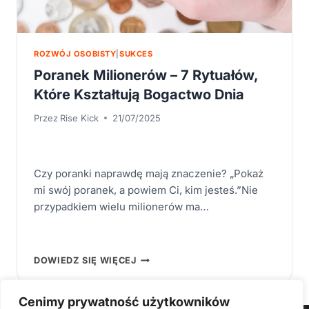
ROZWÓJ OSOBISTY
|
SUKCES
Poranek Milionerów – 7 Rytuałów,
Które Kształtują Bogactwo Dnia
Przez
Rise Kick
21/07/2025
Czy poranki naprawdę mają znaczenie? „Pokaż
mi swój poranek, a powiem Ci, kim jesteś.”Nie
przypadkiem wielu milionerów ma…
PORANEK
DOWIEDZ SIĘ WIĘCEJ
MILIONERÓW
–
7
RYTUAŁÓW,
Cenimy prywatność użytkowników
KTÓRE