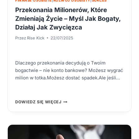
FINANSE OSOBISTE
|
ROZWÓJ OSOBISTY
|
SUKCES
Przekonania Milionerów, Które
Zmieniają Życie – Myśl Jak Bogaty,
Działaj Jak Zwycięzca
Przez
Rise Kick
22/07/2025
Dlaczego przekonania decydują o Twoim
bogactwie – nie konto bankowe? Możesz wygrać
milion w totka.Możesz dostać spadek.Ale jeśli…
PRZEKONANIA
DOWIEDZ SIĘ WIĘCEJ
MILIONERÓW,
KTÓRE
ZMIENIAJĄ
ŻYCIE
–
MYŚL
JAK
BOGATY,