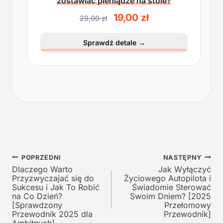
zostawiać pieniądze na stole?
P
A
19,00
zł
29,00
zł
i
k
e
t
Sprawdź detale
→
r
u
w
a
o
l
t
n
n
a
a
c
c
e
e
n
n
a
a
w
Nawigacja
w
y
POPRZEDNI
NASTĘPNY
y
n
Dlaczego Warto
Jak Wyłączyć
wpisu
Przyzwyczajać się do
Życiowego Autopilota i
n
o
Sukcesu i Jak To Robić
Świadomie Sterować
o
s
na Co Dzień?
Swoim Dniem? [2025
s
i
[Sprawdzony
Przełomowy
i
:
Przewodnik 2025 dla
Przewodnik]