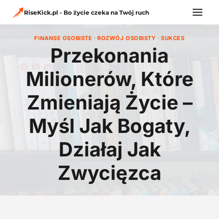
Przejdź
do
RiseKick.pl - Bo życie czeka na Twój ruch
treści
FINANSE OSOBISTE
·
ROZWÓJ OSOBISTY
·
SUKCES
Przekonania
Milionerów, Które
Zmieniają Życie –
Myśl Jak Bogaty,
Działaj Jak
Zwycięzca