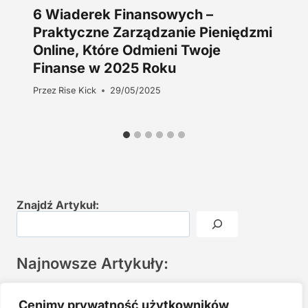
6 Wiaderek Finansowych –
Praktyczne Zarządzanie Pieniędzmi
Online, Które Odmieni Twoje
Finanse w 2025 Roku
Przez
Rise Kick
29/05/2025
Znajdź Artykuł:
Najnowsze Artykuły:
Joga twarzy po 40. Spokojna praktyka zamiast presji na
Cenimy prywatność użytkowników
młodość