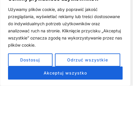
Używamy plików cookie, aby poprawić jakość
Najczęstsze błędy w jodze twarzy. Dlaczego mniej znaczy
lepiej?
przeglądania, wyświetlać reklamy lub treści dostosowane
do indywidualnych potrzeb użytkowników oraz
Zarabiaj na tym, co kochasz: 15 Sprawdzonych Kroków, by
Zamienić Pasję w Dochodowy Biznes
analizować ruch na stronie. Kliknięcie przycisku „Akceptuj
wszystkie” oznacza zgodę na wykorzystywanie przez nas
Cyfrowa Szuflada – Kompletny Przewodnik, Który Odmieni
Twój Cyfrowy Porządek
plików cookie.
Jak przestać prokrastynować – 15 Sprawdzonych Strategii,
Dostosuj
Odrzuć wszystkie
które naprawdę działają
Akceptuj wszystko
ZOBACZ NASZE E-BOOKI PRODUKTY
CYFROWE
Strona główna
Produkty Cyfrowe – E-booki, Kursy Online, Materiały PDF
Regulamin
O Nas
Kontakt
Narzędzia
Spis Artykułów