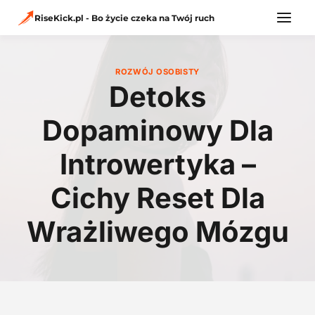
Przejdź
do
RiseKick.pl - Bo życie czeka na Twój ruch
treści
ROZWÓJ OSOBISTY
Detoks
Dopaminowy Dla
Introwertyka –
Cichy Reset Dla
Wrażliwego Mózgu