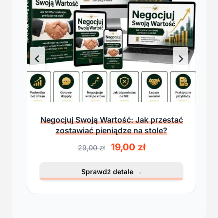
Negocjuj Swoją Wartość: Jak przestać
zostawiać pieniądze na stole?
P
A
19,00
zł
29,00
zł
i
k
e
t
Sprawdź detale
→
r
u
w
a
o
l
t
n