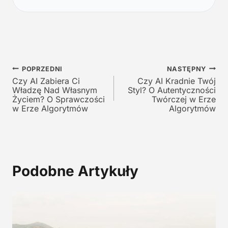
n
a
a
c
c
e
e
n
n
a
a
w
Nawigacja
w
y
POPRZEDNI
NASTĘPNY
y
n
Czy AI Zabiera Ci
Czy AI Kradnie Twój
wpisu
Władzę Nad Własnym
Styl? O Autentyczności
n
o
Życiem? O Sprawczości
Twórczej w Erze
o
s
w Erze Algorytmów
Algorytmów
s
i
i
:
ł
1
a
9
:
,
Podobne Artykuły
2
0
9
0
,
0
z
0
ł
.