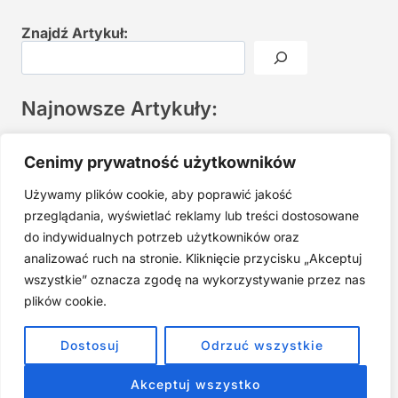
Znajdź Artykuł:
Najnowsze Artykuły:
Joga twarzy po 40. Spokojna praktyka zamiast presji na
Cenimy prywatność użytkowników
młodość
Używamy plików cookie, aby poprawić jakość
Najczęstsze błędy w jodze twarzy. Dlaczego mniej znaczy
lepiej?
przeglądania, wyświetlać reklamy lub treści dostosowane
do indywidualnych potrzeb użytkowników oraz
Zarabiaj na tym, co kochasz: 15 Sprawdzonych Kroków, by
Zamienić Pasję w Dochodowy Biznes
analizować ruch na stronie. Kliknięcie przycisku „Akceptuj
wszystkie” oznacza zgodę na wykorzystywanie przez nas
Cyfrowa Szuflada – Kompletny Przewodnik, Który Odmieni
Twój Cyfrowy Porządek
plików cookie.
Jak przestać prokrastynować – 15 Sprawdzonych Strategii,
Dostosuj
Odrzuć wszystkie
które naprawdę działają
Akceptuj wszystko