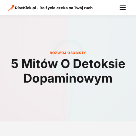
Przejdź
do
RiseKick.pl - Bo życie czeka na Twój ruch
treści
ROZWÓJ OSOBISTY
5 Mitów O Detoksie
Dopaminowym