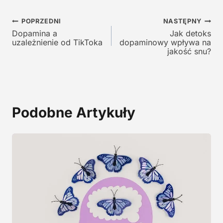
n
a
a
w
Nawigacja
w
y
POPRZEDNI
NASTĘPNY
y
n
Dopamina a
Jak detoks
wpisu
uzależnienie od TikToka
dopaminowy wpływa na
n
o
jakość snu?
o
s
s
i
i
:
ł
1
a
9
Podobne Artykuły
:
,
2
0
9
0
,
0
z
0
ł
.
z
ł
.