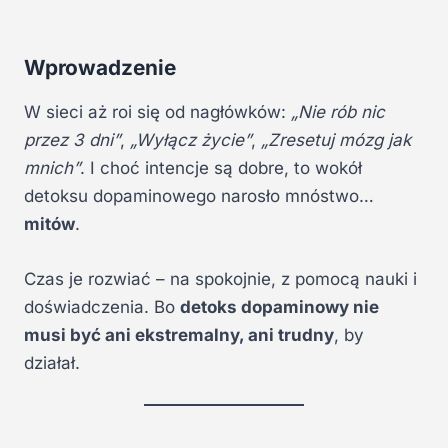
Wprowadzenie
W sieci aż roi się od nagłówków:
„Nie rób nic
przez 3 dni”
,
„Wyłącz życie”
,
„Zresetuj mózg jak
mnich”
. I choć intencje są dobre, to wokół
detoksu dopaminowego narosło mnóstwo…
mitów
.
Czas je rozwiać – na spokojnie, z pomocą nauki i
doświadczenia. Bo
detoks dopaminowy nie
musi być ani ekstremalny, ani trudny
, by
działał.