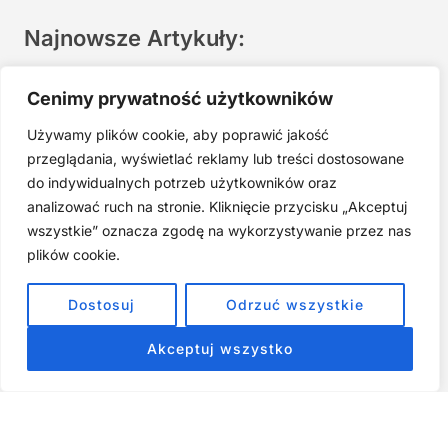
Najnowsze Artykuły:
Joga twarzy po 40. Spokojna praktyka zamiast presji na
Cenimy prywatność użytkowników
młodość
Używamy plików cookie, aby poprawić jakość
Najczęstsze błędy w jodze twarzy. Dlaczego mniej znaczy
lepiej?
przeglądania, wyświetlać reklamy lub treści dostosowane
do indywidualnych potrzeb użytkowników oraz
Zarabiaj na tym, co kochasz: 15 Sprawdzonych Kroków, by
Zamienić Pasję w Dochodowy Biznes
analizować ruch na stronie. Kliknięcie przycisku „Akceptuj
wszystkie” oznacza zgodę na wykorzystywanie przez nas
Cyfrowa Szuflada – Kompletny Przewodnik, Który Odmieni
Twój Cyfrowy Porządek
plików cookie.
Jak przestać prokrastynować – 15 Sprawdzonych Strategii,
Dostosuj
Odrzuć wszystkie
które naprawdę działają
Akceptuj wszystko
ZOBACZ NASZE E-BOOKI PRODUKTY
CYFROWE