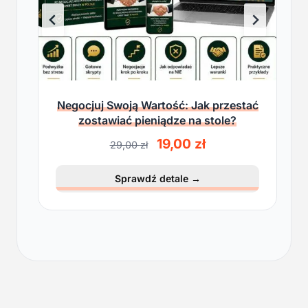
Negocjuj Swoją Wartość: Jak przestać
zostawiać pieniądze na stole?
P
A
19,00
zł
29,00
zł
i
k
e
t
Sprawdź detale
→
r
u
w
a
o
l
t
n
n
a
a
c
c
e
e
n