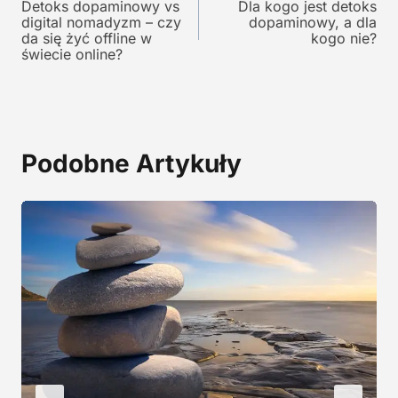
y
n
Detoks dopaminowy vs
Dla kogo jest detoks
wpisu
digital nomadyzm – czy
dopaminowy, a dla
n
o
da się żyć offline w
kogo nie?
o
s
świecie online?
s
i
i
:
ł
1
a
9
:
,
Podobne Artykuły
2
0
9
0
,
0
z
0
ł
.
z
ł
.