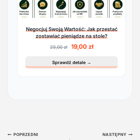
Negocjuj Swoją Wartość: Jak przestać
zostawiać pieniądze na stole?
P
A
19,00
zł
29,00
zł
i
k
e
t
Sprawdź detale
→
r
u
w
a
o
l
t
n
n
a
a
c
c
e
e
n
n
a
a
w
Nawigacja
w
y
POPRZEDNI
NASTĘPNY