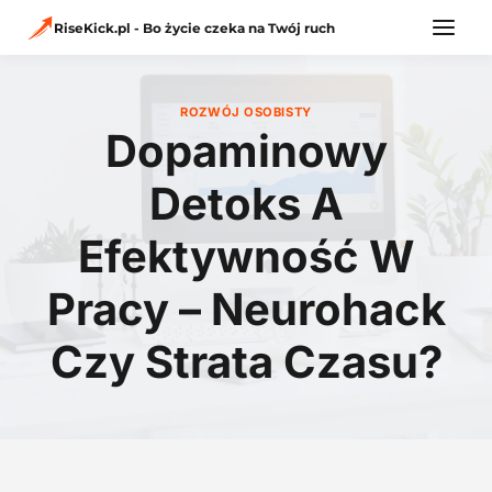
Przejdź
do
RiseKick.pl - Bo życie czeka na Twój ruch
treści
ROZWÓJ OSOBISTY
Dopaminowy
Detoks A
Efektywność W
Pracy – Neurohack
Czy Strata Czasu?