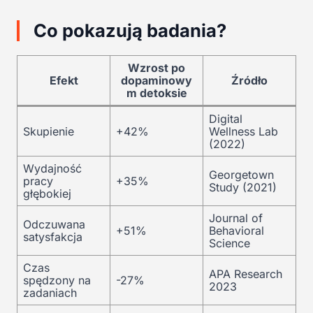
Co pokazują badania?
Wzrost po
Efekt
dopaminowy
Źródło
m detoksie
Digital
Skupienie
+42%
Wellness Lab
(2022)
Wydajność
Georgetown
pracy
+35%
Study (2021)
głębokiej
Journal of
Odczuwana
+51%
Behavioral
satysfakcja
Science
Czas
APA Research
spędzony na
-27%
2023
zadaniach