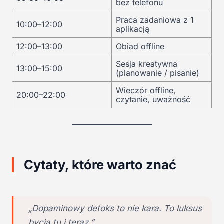
bez telefonu
Praca zadaniowa z 1
10:00–12:00
aplikacją
12:00–13:00
Obiad offline
Sesja kreatywna
13:00–15:00
(planowanie / pisanie)
Wieczór offline,
20:00–22:00
czytanie, uważność
Cytaty, które warto znać
„Dopaminowy detoks to nie kara. To luksus
bycia tu i teraz.”