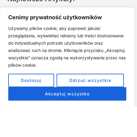
Joga twarzy po 40. Spokojna praktyka zamiast presji na
Cenimy prywatność użytkowników
młodość
Używamy plików cookie, aby poprawić jakość
Najczęstsze błędy w jodze twarzy. Dlaczego mniej znaczy
lepiej?
przeglądania, wyświetlać reklamy lub treści dostosowane
do indywidualnych potrzeb użytkowników oraz
Zarabiaj na tym, co kochasz: 15 Sprawdzonych Kroków, by
Zamienić Pasję w Dochodowy Biznes
analizować ruch na stronie. Kliknięcie przycisku „Akceptuj
wszystkie” oznacza zgodę na wykorzystywanie przez nas
Cyfrowa Szuflada – Kompletny Przewodnik, Który Odmieni
Twój Cyfrowy Porządek
plików cookie.
Jak przestać prokrastynować – 15 Sprawdzonych Strategii,
Dostosuj
Odrzuć wszystkie
które naprawdę działają
Akceptuj wszystko
ZOBACZ NASZE E-BOOKI PRODUKTY
CYFROWE
Strona główna