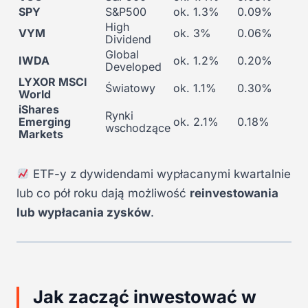
SPY
S&P500
ok. 1.3%
0.09%
High
VYM
ok. 3%
0.06%
Dividend
Global
IWDA
ok. 1.2%
0.20%
Developed
LYXOR MSCI
Światowy
ok. 1.1%
0.30%
World
iShares
Rynki
Emerging
ok. 2.1%
0.18%
wschodzące
Markets
ETF-y z dywidendami wypłacanymi kwartalnie
lub co pół roku dają możliwość
reinvestowania
lub wypłacania zysków
.
Jak zacząć inwestować w