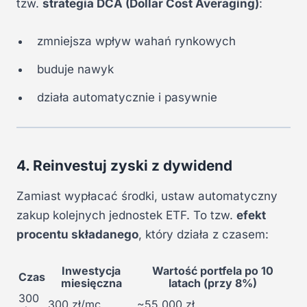
tzw.
strategia DCA (Dollar Cost Averaging)
:
zmniejsza wpływ wahań rynkowych
buduje nawyk
działa automatycznie i pasywnie
4. Reinvestuj zyski z dywidend
Zamiast wypłacać środki, ustaw automatyczny
zakup kolejnych jednostek ETF. To tzw.
efekt
procentu składanego
, który działa z czasem:
Inwestycja
Wartość portfela po 10
Czas
miesięczna
latach (przy 8%)
300
300 zł/mc
~55 000 zł