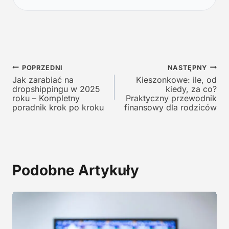
n
a
a
c
c
e
e
n
n
a
a
w
Nawigacja
w
y
POPRZEDNI
NASTĘPNY
y
n
Jak zarabiać na
Kieszonkowe: ile, od
wpisu
dropshippingu w 2025
kiedy, za co?
n
o
roku – Kompletny
Praktyczny przewodnik
o
s
poradnik krok po kroku
finansowy dla rodziców
s
i
i
:
ł
1
a
2
:
9
Podobne Artykuły
2
,
4
0
5
0
,
0
z
0
ł