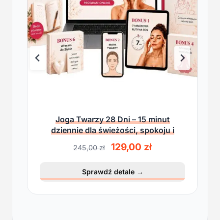
Joga Twarzy 28 Dni – 15 minut
dziennie dla świeżości, spokoju i
lekkości
P
A
129,00
zł
245,00
zł
i
k
e
t
Sprawdź detale
→
r
u
w
a
o
l
t
n