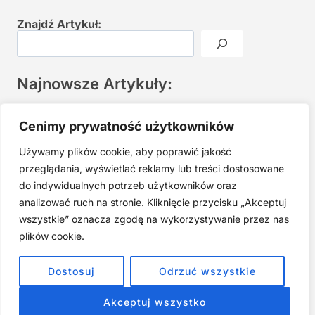
Znajdź Artykuł:
Najnowsze Artykuły:
Joga twarzy po 40. Spokojna praktyka zamiast presji na
Cenimy prywatność użytkowników
młodość
Używamy plików cookie, aby poprawić jakość
Najczęstsze błędy w jodze twarzy. Dlaczego mniej znaczy
lepiej?
przeglądania, wyświetlać reklamy lub treści dostosowane
do indywidualnych potrzeb użytkowników oraz
Zarabiaj na tym, co kochasz: 15 Sprawdzonych Kroków, by
Zamienić Pasję w Dochodowy Biznes
analizować ruch na stronie. Kliknięcie przycisku „Akceptuj
wszystkie” oznacza zgodę na wykorzystywanie przez nas
Cyfrowa Szuflada – Kompletny Przewodnik, Który Odmieni
Twój Cyfrowy Porządek
plików cookie.
Jak przestać prokrastynować – 15 Sprawdzonych Strategii,
Dostosuj
Odrzuć wszystkie
które naprawdę działają
Akceptuj wszystko
ZOBACZ NASZE E-BOOKI PRODUKTY