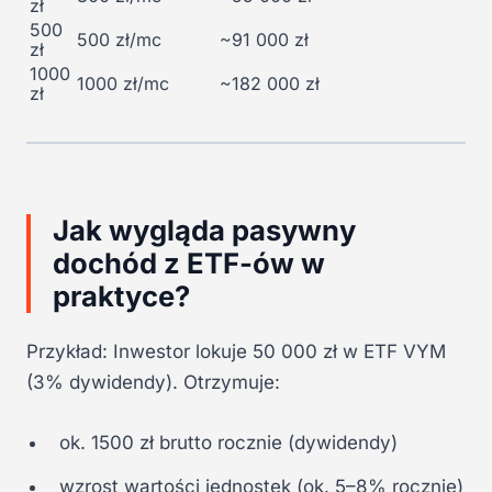
zł
500
500 zł/mc
~91 000 zł
zł
1000
1000 zł/mc
~182 000 zł
zł
Jak wygląda pasywny
dochód z ETF-ów w
praktyce?
Przykład: Inwestor lokuje 50 000 zł w ETF VYM
(3% dywidendy). Otrzymuje:
ok. 1500 zł brutto rocznie (dywidendy)
wzrost wartości jednostek (ok. 5–8% rocznie)