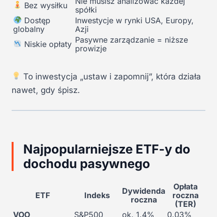
Nie musisz analizować każdej
Bez wysiłku
spółki
Dostęp
Inwestycje w rynki USA, Europy,
globalny
Azji
Pasywne zarządzanie = niższe
Niskie opłaty
prowizje
To inwestycja „ustaw i zapomnij”, która działa
nawet, gdy śpisz.
Najpopularniejsze ETF-y do
dochodu pasywnego
Opłata
Dywidenda
ETF
Indeks
roczna
roczna
(TER)
VOO
S&P500
ok. 1.4%
0.03%