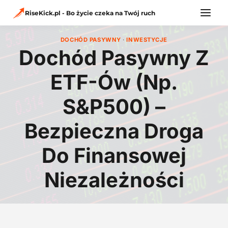
Przejdź
do
RiseKick.pl - Bo życie czeka na Twój ruch
treści
DOCHÓD PASYWNY
·
INWESTYCJE
Dochód Pasywny Z
ETF-Ów (np.
S&P500) –
Bezpieczna Droga
Do Finansowej
Niezależności