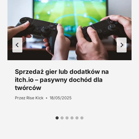
.
z
ł
.
Sprzedaż gier lub dodatków na
itch.io – pasywny dochód dla
twórców
Przez
Rise Kick
18/05/2025