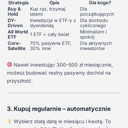
Strategia
Opis
Dla kogo?
Buy &
Kup raz, trzymaj
Dla
Hold
latami
początkujących
DY-
Inwestycja w ETF-y z
Dla dochodu
Driven
dywidendą
cyklicznego
All World
Minimalizm i
1 ETF = cały świat
ETF
spokój
Core-
70% pasywne ETF,
Dla aktywnych
Satellite
30% inne
inwestorów
Nawet inwestując 300–500 zł miesięcznie,
możesz budować realny pasywny dochód na
przyszłość.
3. Kupuj regularnie – automatycznie
Wybierz stałą datę w miesiącu i kwotę. To