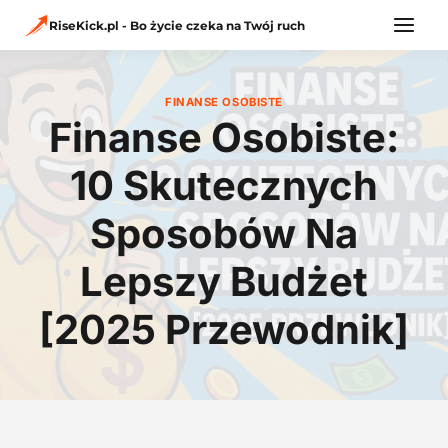
Przejdź
do
RiseKick.pl - Bo życie czeka na Twój ruch
treści
FINANSE OSOBISTE
Finanse Osobiste:
10 Skutecznych
Sposobów Na
Lepszy Budżet
[2025 Przewodnik]