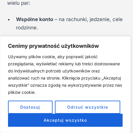
wielu par:
Wspólne konto
– na rachunki, jedzenie, cele
rodzinne.
Indywidualne konta
– na zachcianki, hobby,
Cenimy prywatność użytkowników
osobiste potrzeby.
Używamy plików cookie, aby poprawić jakość
przeglądania, wyświetlać reklamy lub treści dostosowane
Kluczem jest
komunikacja i przejrzystość
. Brak
do indywidualnych potrzeb użytkowników oraz
rozmów o pieniądzach to jeden z głównych
analizować ruch na stronie. Kliknięcie przycisku „Akceptuj
powodów rozwodów.
wszystkie” oznacza zgodę na wykorzystywanie przez nas
plików cookie.
Dostosuj
Odrzuć wszystkie
Ubezpieczenia – które warto mieć, które nie
Akceptuj wszystko
Warto: