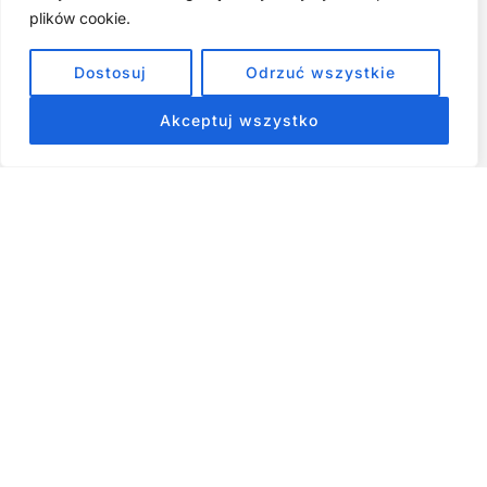
Cyfrowa Szuflada – Kompletny Przewodnik, Który Odmieni
Twój Cyfrowy Porządek
plików cookie.
Jak przestać prokrastynować – 15 Sprawdzonych Strategii,
Dostosuj
Odrzuć wszystkie
które naprawdę działają
Akceptuj wszystko
ZOBACZ NASZE E-BOOKI PRODUKTY
CYFROWE
Strona główna
Produkty Cyfrowe – E-booki, Kursy Online, Materiały PDF
Regulamin
O Nas
Kontakt
Narzędzia
Spis Artykułów
Copyright © 2026 Wszelkie prawa zastrzeżone - RiseKick.pl -
Bo życie czeka na Twój ruch
Materiały na stronie, w tym te dotyczące rozwoju osobistego,
psychologii i finansów, mają charakter wyłącznie informacyjny i
edukacyjny. Nie stanowią profesjonalnej porady. Autor nie