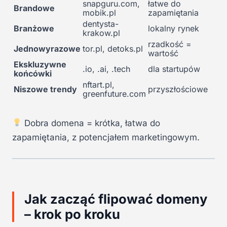
snapguru.com,
łatwe do
Brandowe
mobik.pl
zapamiętania
dentysta-
Branżowe
lokalny rynek
krakow.pl
rzadkość =
Jednowyrazowe
tor.pl, detoks.pl
wartość
Ekskluzywne
.io, .ai, .tech
dla startupów
końcówki
nftart.pl,
Niszowe trendy
przyszłościowe
greenfuture.com
Dobra domena = krótka, łatwa do
zapamiętania, z potencjałem marketingowym.
Jak zacząć flipować domeny
– krok po kroku