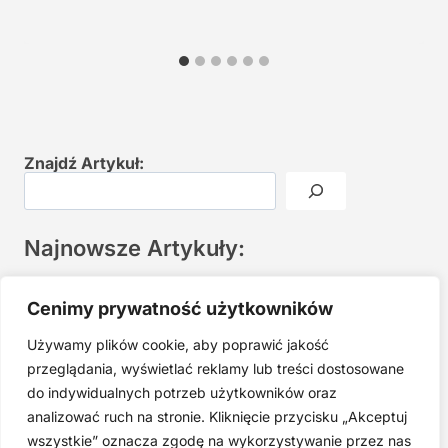
Znajdź Artykuł:
Najnowsze Artykuły:
Joga twarzy po 40. Spokojna praktyka zamiast presji na
Cenimy prywatność użytkowników
młodość
Używamy plików cookie, aby poprawić jakość
Najczęstsze błędy w jodze twarzy. Dlaczego mniej znaczy
lepiej?
przeglądania, wyświetlać reklamy lub treści dostosowane
do indywidualnych potrzeb użytkowników oraz
Zarabiaj na tym, co kochasz: 15 Sprawdzonych Kroków, by
Zamienić Pasję w Dochodowy Biznes
analizować ruch na stronie. Kliknięcie przycisku „Akceptuj
wszystkie” oznacza zgodę na wykorzystywanie przez nas