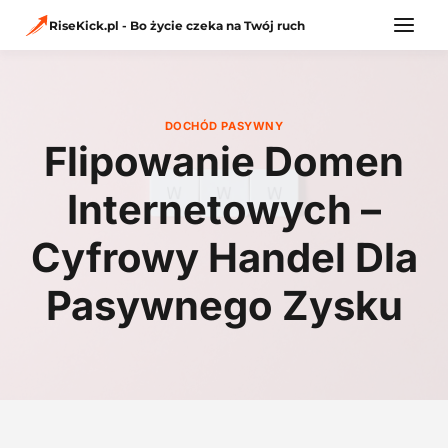
Przejdź
do
RiseKick.pl - Bo życie czeka na Twój ruch
treści
DOCHÓD PASYWNY
Flipowanie Domen
Internetowych –
Cyfrowy Handel Dla
Pasywnego Zysku