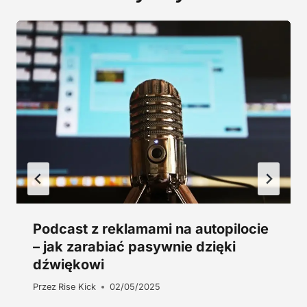
,
0
z
0
ł
.
z
ł
.
Podcast z reklamami na autopilocie
– jak zarabiać pasywnie dzięki
dźwiękowi
Przez
Rise Kick
02/05/2025