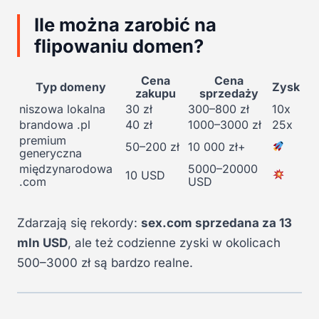
Ile można zarobić na
flipowaniu domen?
Cena
Cena
Typ domeny
Zysk
zakupu
sprzedaży
niszowa lokalna
30 zł
300–800 zł
10x
brandowa .pl
40 zł
1000–3000 zł
25x
premium
50–200 zł
10 000 zł+
generyczna
międzynarodowa
5000–20000
10 USD
.com
USD
Zdarzają się rekordy:
sex.com sprzedana za 13
mln USD
, ale też codzienne zyski w okolicach
500–3000 zł są bardzo realne.