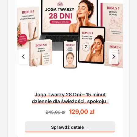
Joga Twarzy 28 Dni – 15 minut
dziennie dla świeżości, spokoju i
lekkości
P
A
129,00
zł
245,00
zł
i
k
e
t
Sprawdź detale
→
r
u