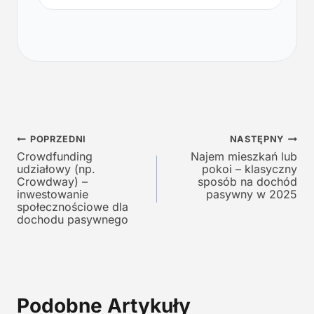
w
a
o
l
t
n
n
a
a
c
c
e
e
n
n
a
a
w
Nawigacja
w
y
POPRZEDNI
NASTĘPNY
y
n
Crowdfunding
Najem mieszkań lub
wpisu
udziałowy (np.
pokoi – klasyczny
n
o
Crowdway) –
sposób na dochód
o
s
inwestowanie
pasywny w 2025
s
i
społecznościowe dla
i
:
dochodu pasywnego
ł
1
a
2
:
9
2
,
4
0
Podobne Artykuły
5
0