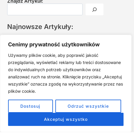
Znajdź Artykuł:
Najnowsze Artykuły:
Joga twarzy po 40. Spokojna praktyka zamiast presji na
Cenimy prywatność użytkowników
młodość
Używamy plików cookie, aby poprawić jakość
Najczęstsze błędy w jodze twarzy. Dlaczego mniej znaczy
lepiej?
przeglądania, wyświetlać reklamy lub treści dostosowane
do indywidualnych potrzeb użytkowników oraz
Zarabiaj na tym, co kochasz: 15 Sprawdzonych Kroków, by
Zamienić Pasję w Dochodowy Biznes
analizować ruch na stronie. Kliknięcie przycisku „Akceptuj
wszystkie” oznacza zgodę na wykorzystywanie przez nas
Cyfrowa Szuflada – Kompletny Przewodnik, Który Odmieni
Twój Cyfrowy Porządek
plików cookie.
Jak przestać prokrastynować – 15 Sprawdzonych Strategii,
Dostosuj
Odrzuć wszystkie
które naprawdę działają
Akceptuj wszystko
ZOBACZ NASZE E-BOOKI PRODUKTY
CYFROWE