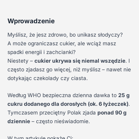
Wprowadzenie
Myślisz, że jesz zdrowo, bo unikasz słodyczy?
A może ograniczasz cukier, ale wciąż masz
spadki energii i zachcianki?
Niestety –
cukier ukrywa się niemal wszędzie
. I
często zjadasz go więcej, niż myślisz – nawet nie
dotykając czekolady czy ciasta.
Według WHO bezpieczna dzienna dawka to
25 g
cukru dodanego dla dorosłych (ok. 6 łyżeczek)
.
Tymczasem przeciętny Polak zjada
ponad 90 g
dziennie
– często nieświadomie.
W tym artykule pokażę Ci: