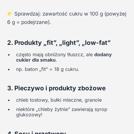
Sprawdzaj: zawartość cukru w 100 g (powyżej
6 g = podejrzane).
2. Produkty „fit”, „light”, „low-fat”
często mają obniżony tłuszcz, ale
dodany
cukier dla smaku
.
np. baton „fit” = 18 g cukru.
3. Pieczywo i produkty zbożowe
chleb tostowy, bułki mleczne, granole
niektóre „chleby żytnie” zawierają syrop
glukozowy!
4. Sosy i przetwory