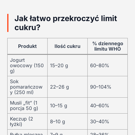
Jak łatwo przekroczyć limit
cukru?
% dziennego
Produkt
Ilość cukru
limitu WHO
Jogurt
owocowy (150
15–20 g
60–80%
g)
Sok
pomarańczow
22–26 g
90–104%
y (250 ml)
Musli „fit” (1
10–15 g
40–60%
porcja 50 g)
Keczup (2
8–10 g
30–40%
łyżki)
Bułka mleczna
7–9 g
28–36%