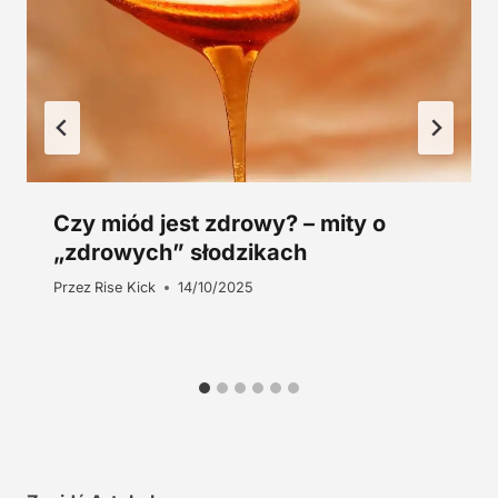
.
z
ł
.
Czy miód jest zdrowy? – mity o
„zdrowych” słodzikach
Przez
Rise Kick
14/10/2025