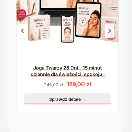
Joga Twarzy 28 Dni – 15 minut
dziennie dla świeżości, spokoju i
lekkości
P
A
129,00
zł
245,00
zł
i
k
e
t
Sprawdź detale
→
r
u
w
a
o
l
t
n
n
a