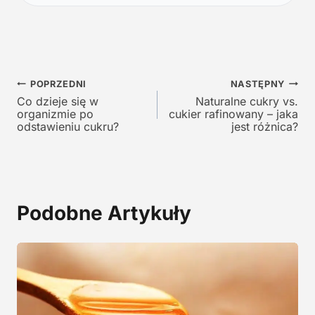
a
c
c
e
e
n
n
a
a
w
Nawigacja
w
y
POPRZEDNI
NASTĘPNY
y
n
Co dzieje się w
Naturalne cukry vs.
wpisu
organizmie po
cukier rafinowany – jaka
n
o
odstawieniu cukru?
jest różnica?
o
s
s
i
i
:
ł
1
a
2
Podobne Artykuły
:
9
2
,
4
0
5
0
,
0
z
0
ł