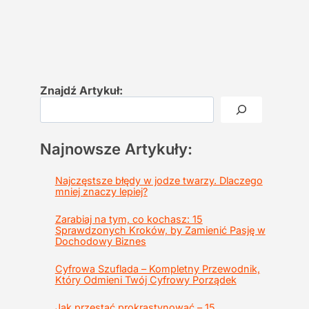
Znajdź Artykuł:
Najnowsze Artykuły:
Najczęstsze błędy w jodze twarzy. Dlaczego
mniej znaczy lepiej?
Zarabiaj na tym, co kochasz: 15
Sprawdzonych Kroków, by Zamienić Pasję w
Dochodowy Biznes
Cyfrowa Szuflada – Kompletny Przewodnik,
Który Odmieni Twój Cyfrowy Porządek
Jak przestać prokrastynować – 15