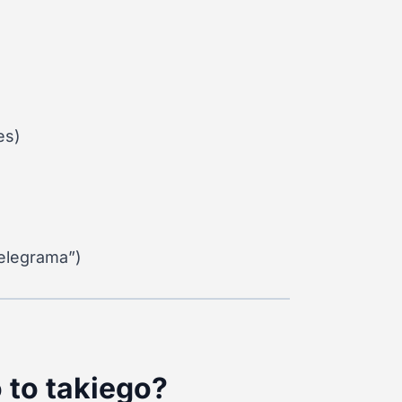
es)
elegrama”)
o to takiego?