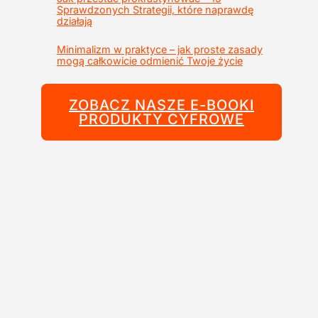
Sprawdzonych Strategii, które naprawdę
działają
Minimalizm w praktyce – jak proste zasady
mogą całkowicie odmienić Twoje życie
ZOBACZ NASZE E-BOOKI
PRODUKTY CYFROWE