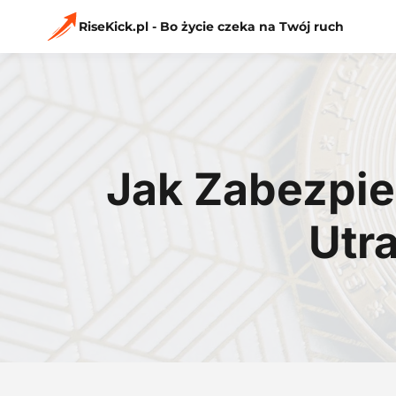
Przejdź
do
RiseKick.pl - Bo życie czeka na Twój ruch
treści
Jak Zabezpie
Utr