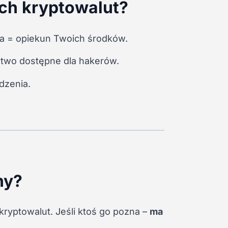
ch kryptowalut?
łda = opiekun Twoich środków.
łatwo dostępne dla hakerów.
dzenia.
ny?
kryptowalut. Jeśli ktoś go pozna –
ma