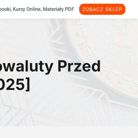
ooki, Kursy Online, Materiały PDF
ZOBACZ SKLEP
owaluty Przed
025]