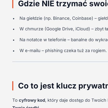
Gdzie NIE trzymać swoi
Na giełdzie (np. Binance, Coinbase) – gie
W chmurze (Google Drive, iCloud) – zbyt 
Na notatce w telefonie – banalne do wykra
W e-mailu – phishing czeka tuż za rogiem.
Co to jest klucz prywat
To
cyfrowy kod
, który daje dostęp do Twoich 
Twoje środki
.