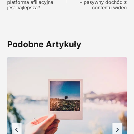
platforma afiliacyjna
– pasywny dochód z
o
s
jest najlepsza?
contentu wideo
s
i
i
:
ł
1
a
2
:
9
Podobne Artykuły
2
,
4
0
5
0
,
0
z
0
ł
.
z
ł
.