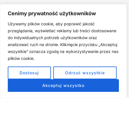
Joga twarzy po 40. Spokojna praktyka zamiast presji na
Cenimy prywatność użytkowników
młodość
Używamy plików cookie, aby poprawić jakość
Najczęstsze błędy w jodze twarzy. Dlaczego mniej znaczy
lepiej?
przeglądania, wyświetlać reklamy lub treści dostosowane
do indywidualnych potrzeb użytkowników oraz
Zarabiaj na tym, co kochasz: 15 Sprawdzonych Kroków, by
Zamienić Pasję w Dochodowy Biznes
analizować ruch na stronie. Kliknięcie przycisku „Akceptuj
wszystkie” oznacza zgodę na wykorzystywanie przez nas
Cyfrowa Szuflada – Kompletny Przewodnik, Który Odmieni
Twój Cyfrowy Porządek
plików cookie.
Jak przestać prokrastynować – 15 Sprawdzonych Strategii,
Dostosuj
Odrzuć wszystkie
które naprawdę działają
Akceptuj wszystko
ZOBACZ NASZE E-BOOKI PRODUKTY
CYFROWE
Strona główna
Produkty Cyfrowe – E-booki, Kursy Online, Materiały PDF