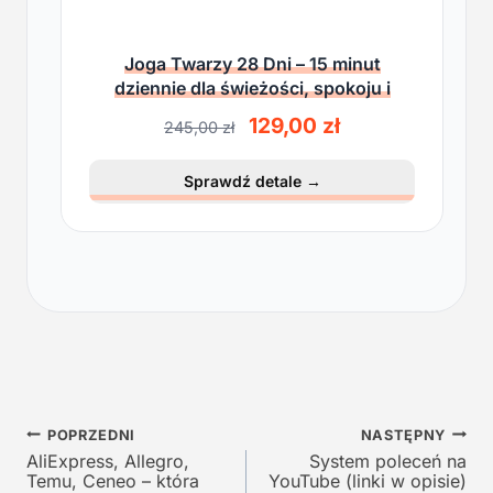
Joga Twarzy 28 Dni – 15 minut
dziennie dla świeżości, spokoju i
lekkości
P
A
129,00
zł
245,00
zł
i
k
e
t
Sprawdź detale
→
r
u
w
a
o
l
t
n
n
a
a
c
c
e
e
n
n
a
a
w
Nawigacja
w
y
POPRZEDNI
NASTĘPNY
y
n
AliExpress, Allegro,
System poleceń na
wpisu
Temu, Ceneo – która
YouTube (linki w opisie)
n
o