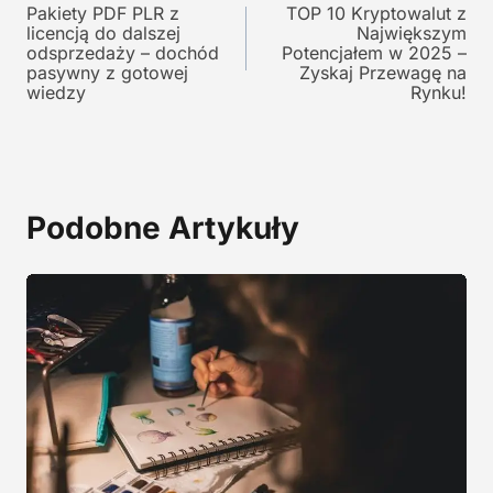
y
n
Pakiety PDF PLR z
TOP 10 Kryptowalut z
wpisu
licencją do dalszej
Największym
n
o
odsprzedaży – dochód
Potencjałem w 2025 –
o
s
pasywny z gotowej
Zyskaj Przewagę na
s
i
wiedzy
Rynku!
i
:
ł
1
a
2
:
9
2
,
Podobne Artykuły
4
0
5
0
,
0
z
0
ł
.
z
ł
.