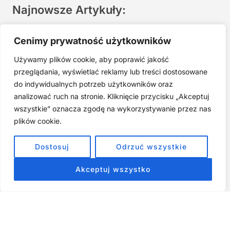
Najnowsze Artykuły:
Joga twarzy po 40. Spokojna praktyka zamiast presji na
Cenimy prywatność użytkowników
młodość
Używamy plików cookie, aby poprawić jakość
Najczęstsze błędy w jodze twarzy. Dlaczego mniej znaczy
lepiej?
przeglądania, wyświetlać reklamy lub treści dostosowane
do indywidualnych potrzeb użytkowników oraz
Zarabiaj na tym, co kochasz: 15 Sprawdzonych Kroków, by
Zamienić Pasję w Dochodowy Biznes
analizować ruch na stronie. Kliknięcie przycisku „Akceptuj
wszystkie” oznacza zgodę na wykorzystywanie przez nas
Cyfrowa Szuflada – Kompletny Przewodnik, Który Odmieni
Twój Cyfrowy Porządek
plików cookie.
Jak przestać prokrastynować – 15 Sprawdzonych Strategii,
Dostosuj
Odrzuć wszystkie
które naprawdę działają
Akceptuj wszystko
ZOBACZ NASZE E-BOOKI PRODUKTY
CYFROWE
Strona główna