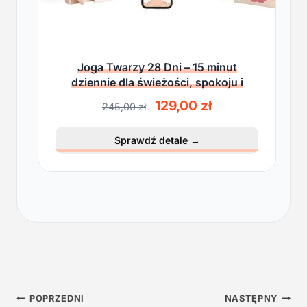
Joga Twarzy 28 Dni – 15 minut
dziennie dla świeżości, spokoju i
lekkości
P
A
129,00
zł
245,00
zł
i
k
e
t
Sprawdź detale
→
r
u
w
a
o
l
t
n
n
a
a
c
c
e
e
n
n
a
a
w
Nawigacja
w
y
POPRZEDNI
NASTĘPNY