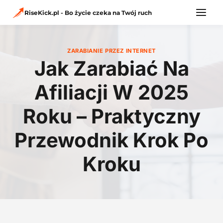
Przejdź
do
RiseKick.pl - Bo życie czeka na Twój ruch
treści
ZARABIANIE PRZEZ INTERNET
Jak Zarabiać Na
Afiliacji W 2025
Roku – Praktyczny
Przewodnik Krok Po
Kroku