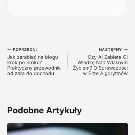
t
n
n
a
a
c
c
e
e
n
n
a
a
w
Nawigacja
w
y
POPRZEDNI
NASTĘPNY
y
n
Jak zarabiać na blogu
Czy AI Zabiera Ci
wpisu
krok po kroku?
Władzę Nad Własnym
n
o
Praktyczny przewodnik
Życiem? O Sprawczości
o
s
od zera do dochodu
w Erze Algorytmów
s
i
i
:
ł
1
a
2
:
9
Podobne Artykuły
2
,
4
0
5
0
,