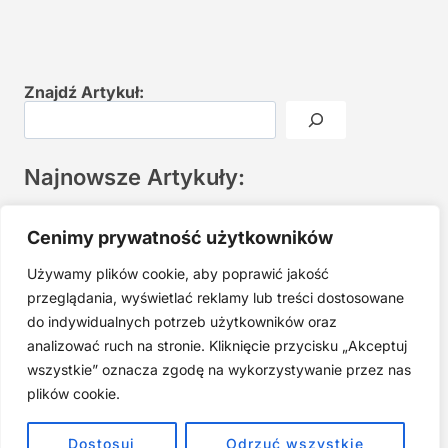
Znajdź Artykuł:
Najnowsze Artykuły:
Joga twarzy po 40. Spokojna praktyka zamiast presji na
Cenimy prywatność użytkowników
młodość
Używamy plików cookie, aby poprawić jakość
Najczęstsze błędy w jodze twarzy. Dlaczego mniej znaczy
lepiej?
przeglądania, wyświetlać reklamy lub treści dostosowane
do indywidualnych potrzeb użytkowników oraz
Zarabiaj na tym, co kochasz: 15 Sprawdzonych Kroków, by
Zamienić Pasję w Dochodowy Biznes
analizować ruch na stronie. Kliknięcie przycisku „Akceptuj
wszystkie” oznacza zgodę na wykorzystywanie przez nas
Cyfrowa Szuflada – Kompletny Przewodnik, Który Odmieni
Twój Cyfrowy Porządek
plików cookie.
Jak przestać prokrastynować – 15 Sprawdzonych Strategii,
Dostosuj
Odrzuć wszystkie
które naprawdę działają