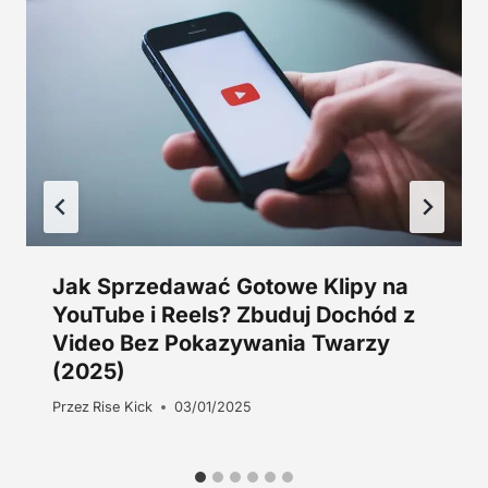
0
z
0
ł
.
z
ł
.
Jak Sprzedawać Gotowe Klipy na
YouTube i Reels? Zbuduj Dochód z
Video Bez Pokazywania Twarzy
(2025)
Przez
Rise Kick
03/01/2025