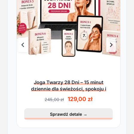
Joga Twarzy 28 Dni – 15 minut
dziennie dla świeżości, spokoju i
lekkości
P
A
129,00
zł
245,00
zł
i
k
e
t
Sprawdź detale
→
r
u
w
a
o
l