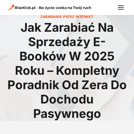
Przejdź
do
RiseKick.pl - Bo życie czeka na Twój ruch
treści
ZARABIANIE PRZEZ INTERNET
Jak Zarabiać Na
Sprzedaży E-
Booków W 2025
Roku – Kompletny
Poradnik Od Zera Do
Dochodu
Pasywnego