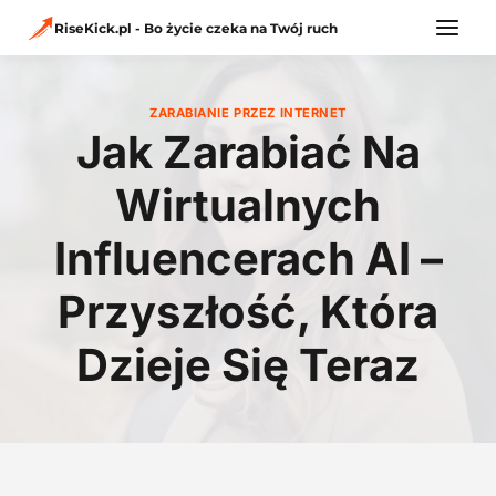
Przejdź
do
RiseKick.pl - Bo życie czeka na Twój ruch
treści
ZARABIANIE PRZEZ INTERNET
Jak Zarabiać Na
Wirtualnych
Influencerach AI –
Przyszłość, Która
Dzieje Się Teraz