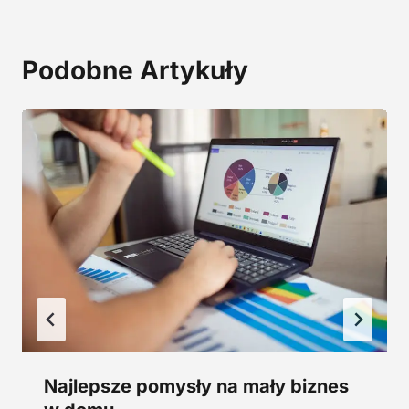
a
2
:
9
2
,
Podobne Artykuły
4
0
5
0
,
0
z
0
ł
.
z
ł
.
Najlepsze pomysły na mały biznes