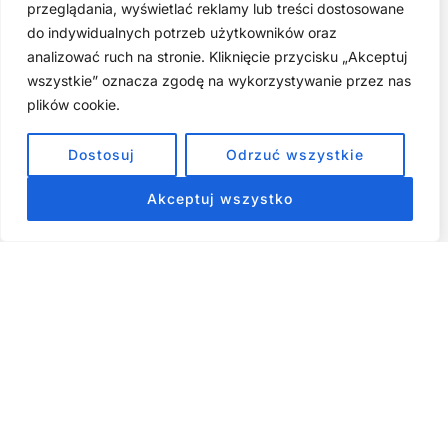
przeglądania, wyświetlać reklamy lub treści dostosowane
do indywidualnych potrzeb użytkowników oraz
Zarabiaj na tym, co kochasz: 15 Sprawdzonych Kroków, by
Zamienić Pasję w Dochodowy Biznes
analizować ruch na stronie. Kliknięcie przycisku „Akceptuj
wszystkie” oznacza zgodę na wykorzystywanie przez nas
Cyfrowa Szuflada – Kompletny Przewodnik, Który Odmieni
Twój Cyfrowy Porządek
plików cookie.
Jak przestać prokrastynować – 15 Sprawdzonych Strategii,
Dostosuj
Odrzuć wszystkie
które naprawdę działają
Akceptuj wszystko
ZOBACZ NASZE E-BOOKI PRODUKTY
CYFROWE
Strona główna
Produkty Cyfrowe – E-booki, Kursy Online, Materiały PDF
Regulamin
O Nas
Kontakt
Narzędzia
Spis Artykułów