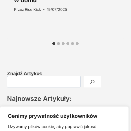
w domu
Przez
Rise Kick
19/07/2025
Znajdź Artykuł:
Najnowsze Artykuły:
Joga twarzy po 40. Spokojna praktyka zamiast presji na
Cenimy prywatność użytkowników
młodość
Używamy plików cookie, aby poprawić jakość
Najczęstsze błędy w jodze twarzy. Dlaczego mniej znaczy
lepiej?