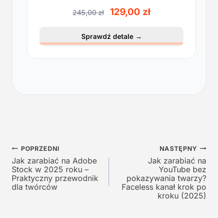
lekkości
P
A
129,00
zł
245,00
zł
i
k
e
t
Sprawdź detale
→
r
u
w
a
o
l
t
n
n
a
a
c
c
e
e
n
n
a
a
w
Nawigacja
w
y
POPRZEDNI
NASTĘPNY
y
n
Jak zarabiać na Adobe
Jak zarabiać na
wpisu
Stock w 2025 roku –
YouTube bez
n
o
Praktyczny przewodnik
pokazywania twarzy?
o
s
dla twórców
Faceless kanał krok po
s
i
kroku (2025)
i
:
ł
1