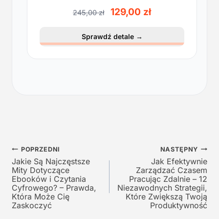
lekkości
P
A
129,00
zł
245,00
zł
i
k
e
t
Sprawdź detale
→
r
u
w
a
o
l
t
n
n
a
a
c
c
e
e
n
n
a
a
w
Nawigacja
w
y
POPRZEDNI
NASTĘPNY
y
n
Jakie Są Najczęstsze
Jak Efektywnie
wpisu
Mity Dotyczące
Zarządzać Czasem
n
o
Ebooków i Czytania
Pracując Zdalnie – 12
o
s
Cyfrowego? – Prawda,
Niezawodnych Strategii,
s
i
Która Może Cię
Które Zwiększą Twoją
i
:
Zaskoczyć
Produktywność
ł
1