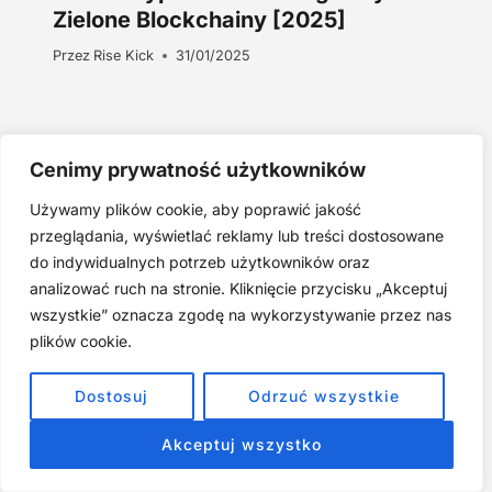
Zielone Blockchainy [2025]
Przez
Rise Kick
31/01/2025
Cenimy prywatność użytkowników
Używamy plików cookie, aby poprawić jakość
przeglądania, wyświetlać reklamy lub treści dostosowane
do indywidualnych potrzeb użytkowników oraz
Znajdź Artykuł:
analizować ruch na stronie. Kliknięcie przycisku „Akceptuj
wszystkie” oznacza zgodę na wykorzystywanie przez nas
plików cookie.
Najnowsze Artykuły:
Dostosuj
Odrzuć wszystkie
Joga twarzy po 40. Spokojna praktyka zamiast presji na
młodość
Akceptuj wszystko
Najczęstsze błędy w jodze twarzy. Dlaczego mniej znaczy
lepiej?