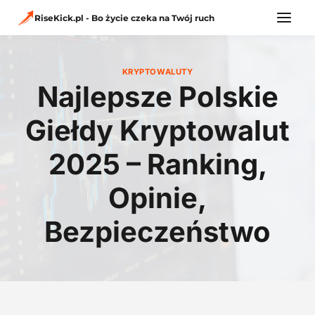
Przejdź
do
RiseKick.pl - Bo życie czeka na Twój ruch
treści
KRYPTOWALUTY
Najlepsze Polskie
Giełdy Kryptowalut
2025 – Ranking,
Opinie,
Bezpieczeństwo