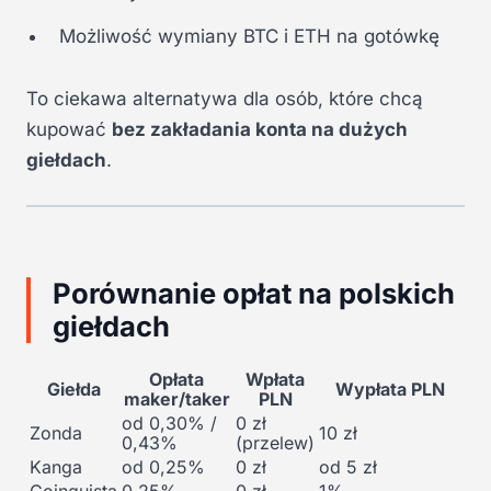
Możliwość wymiany BTC i ETH na gotówkę
To ciekawa alternatywa dla osób, które chcą
kupować
bez zakładania konta na dużych
giełdach
.
Porównanie opłat na polskich
giełdach
Opłata
Wpłata
Giełda
Wypłata PLN
maker/taker
PLN
od 0,30% /
0 zł
Zonda
10 zł
0,43%
(przelew)
Kanga
od 0,25%
0 zł
od 5 zł
Coinquista
0,25%
0 zł
1%