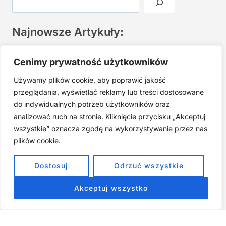
Najnowsze Artykuły:
Joga twarzy po 40. Spokojna praktyka zamiast presji na
Cenimy prywatność użytkowników
młodość
Używamy plików cookie, aby poprawić jakość
Najczęstsze błędy w jodze twarzy. Dlaczego mniej znaczy
lepiej?
przeglądania, wyświetlać reklamy lub treści dostosowane
do indywidualnych potrzeb użytkowników oraz
Zarabiaj na tym, co kochasz: 15 Sprawdzonych Kroków, by
Zamienić Pasję w Dochodowy Biznes
analizować ruch na stronie. Kliknięcie przycisku „Akceptuj
wszystkie” oznacza zgodę na wykorzystywanie przez nas
Cyfrowa Szuflada – Kompletny Przewodnik, Który Odmieni
Twój Cyfrowy Porządek
plików cookie.
Jak przestać prokrastynować – 15 Sprawdzonych Strategii,
Dostosuj
Odrzuć wszystkie
które naprawdę działają
Akceptuj wszystko
ZOBACZ NASZE E-BOOKI PRODUKTY
CYFROWE