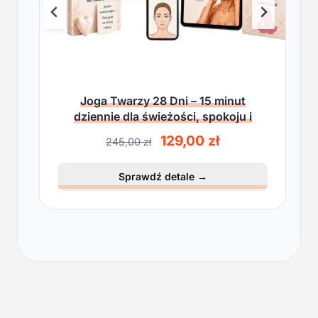
Joga Twarzy 28 Dni – 15 minut
dziennie dla świeżości, spokoju i
lekkości
P
A
129,00
zł
245,00
zł
i
k
e
t
Sprawdź detale
→
r
u
w
a
o
l
t
n
n
a
a
c
c
e
e
n
n
a