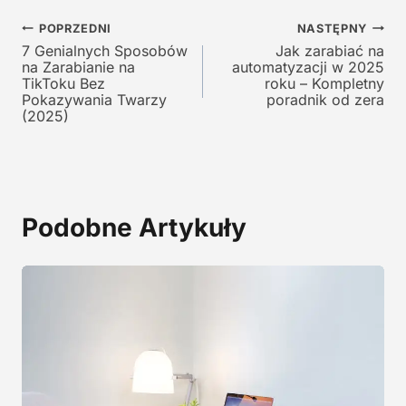
a
w
Nawigacja
w
y
POPRZEDNI
NASTĘPNY
y
n
7 Genialnych Sposobów
Jak zarabiać na
wpisu
na Zarabianie na
automatyzacji w 2025
n
o
TikToku Bez
roku – Kompletny
o
s
Pokazywania Twarzy
poradnik od zera
s
i
(2025)
i
:
ł
1
a
2
:
9
2
,
Podobne Artykuły
4
0
5
0
,
0
z
0
ł
.
z
ł
.