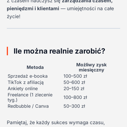
Z czasem nauczysz się
zarządzania czasem,
pieniędzmi i klientami
— umiejętności na całe
życie!
Ile można realnie zarobić?
Możliwy zysk
Metoda
miesięczny
Sprzedaż e-booka
100–500 zł
TikTok z afiliacją
50–600 zł
Ankiety online
20–150 zł
Freelance (1 zlecenie
100–800 zł
tyg.)
Redbubble / Canva
50–300 zł
Pamiętaj, że każdy sukces wymaga czasu,