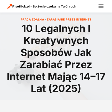
Przejdź
do
RiseKick.pl - Bo życie czeka na Twój ruch
treści
PRACA ZDALNA
·
ZARABIANIE PRZEZ INTERNET
10 Legalnych I
Kreatywnych
Sposobów Jak
Zarabiać Przez
Internet Mając 14–17
Lat (2025)