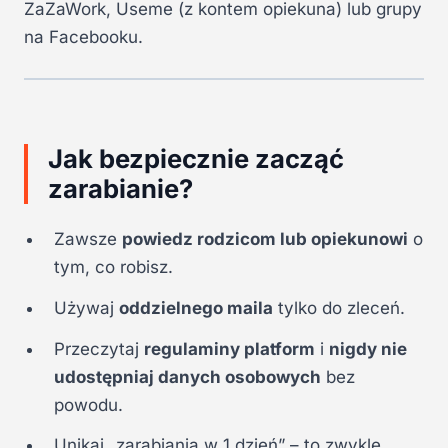
ZaZaWork, Useme (z kontem opiekuna) lub grupy
na Facebooku.
Jak bezpiecznie zacząć
zarabianie?
Zawsze
powiedz rodzicom lub opiekunowi
o
tym, co robisz.
Używaj
oddzielnego maila
tylko do zleceń.
Przeczytaj
regulaminy platform
i
nigdy nie
udostępniaj danych osobowych
bez
powodu.
Unikaj „zarabiania w 1 dzień” – to zwykle