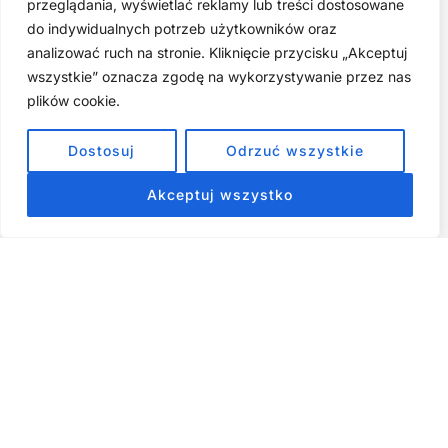
przeglądania, wyświetlać reklamy lub treści dostosowane
do indywidualnych potrzeb użytkowników oraz
Zarabiaj na tym, co kochasz: 15 Sprawdzonych Kroków, by
Zamienić Pasję w Dochodowy Biznes
analizować ruch na stronie. Kliknięcie przycisku „Akceptuj
wszystkie” oznacza zgodę na wykorzystywanie przez nas
Cyfrowa Szuflada – Kompletny Przewodnik, Który Odmieni
Twój Cyfrowy Porządek
plików cookie.
Jak przestać prokrastynować – 15 Sprawdzonych Strategii,
Dostosuj
Odrzuć wszystkie
które naprawdę działają
Akceptuj wszystko
ZOBACZ NASZE E-BOOKI PRODUKTY
CYFROWE
Strona główna
Produkty Cyfrowe – E-booki, Kursy Online, Materiały PDF
Regulamin
O Nas
Kontakt
Narzędzia
Spis Artykułów