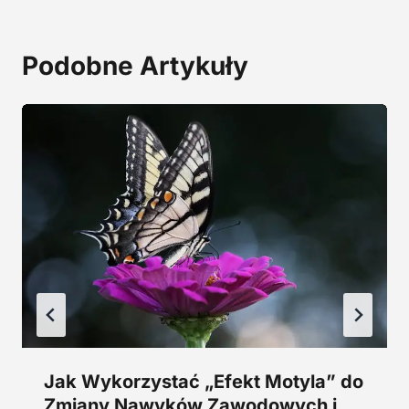
i
:
ł
1
a
9
Podobne Artykuły
:
,
2
0
9
0
,
0
z
0
ł
.
z
ł
.
Jak Wykorzystać „Efekt Motyla” do
Zmiany Nawyków Zawodowych i