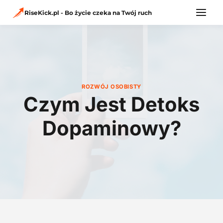
Przejdź
do
RiseKick.pl - Bo życie czeka na Twój ruch
treści
ROZWÓJ OSOBISTY
Czym Jest Detoks
Dopaminowy?