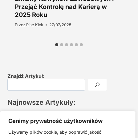
Przejąć Kontrolę nad Karierą w
2025 Roku
Przez
Rise Kick
27/07/2025
Znajdź Artykuł:
Najnowsze Artykuły:
Joga twarzy po 40. Spokojna praktyka zamiast presji na
Cenimy prywatność użytkowników
młodość
Używamy plików cookie, aby poprawić jakość
Najczęstsze błędy w jodze twarzy. Dlaczego mniej znaczy
lepiej?