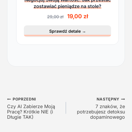
zostawiać pieniądze na stole?
P
A
19,00
zł
29,00
zł
i
k
e
t
Sprawdź detale
→
r
u
w
a
o
l
t
n
n
a
a
c
c
e
e
n
n
a
a
w
Nawigacja
w
y
POPRZEDNI
NASTĘPNY
y
n
Czy AI Zabierze Moją
7 znaków, że
wpisu
Pracę? Krótkie NIE (i
potrzebujesz detoksu
n
o
Długie TAK)
dopaminowego
o
s
s
i