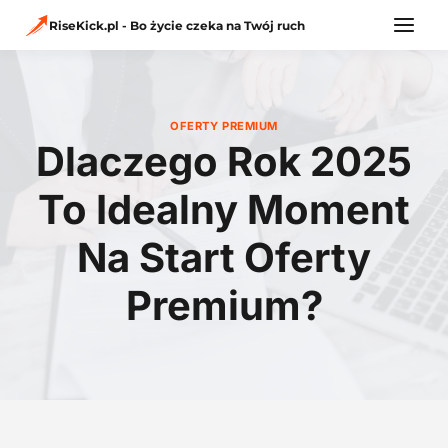
Przejdź
do
RiseKick.pl - Bo życie czeka na Twój ruch
treści
OFERTY PREMIUM
Dlaczego Rok 2025
To Idealny Moment
Na Start Oferty
Premium?