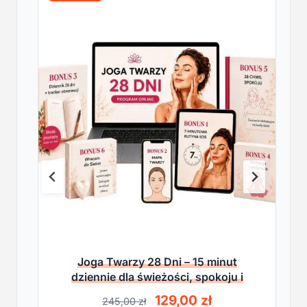
Joga Twarzy 28 Dni – 15 minut
dziennie dla świeżości, spokoju i
lekkości
P
A
129,00
zł
245,00
zł