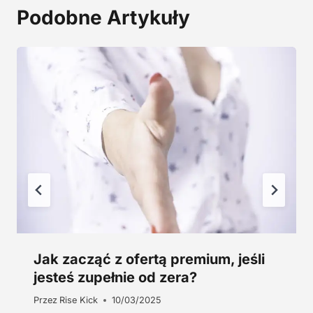
:
9
Podobne Artykuły
2
,
4
0
5
0
,
0
z
0
ł
.
z
ł
.
Jak zacząć z ofertą premium, jeśli
jesteś zupełnie od zera?
Przez
Rise Kick
10/03/2025