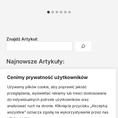
Znajdź Artykuł:
Najnowsze Artykuły:
Joga twarzy po 40. Spokojna praktyka zamiast presji na
Cenimy prywatność użytkowników
młodość
Używamy plików cookie, aby poprawić jakość
Najczęstsze błędy w jodze twarzy. Dlaczego mniej znaczy
lepiej?
przeglądania, wyświetlać reklamy lub treści dostosowane
do indywidualnych potrzeb użytkowników oraz
Zarabiaj na tym, co kochasz: 15 Sprawdzonych Kroków, by
Zamienić Pasję w Dochodowy Biznes
analizować ruch na stronie. Kliknięcie przycisku „Akceptuj
wszystkie” oznacza zgodę na wykorzystywanie przez nas
Cyfrowa Szuflada – Kompletny Przewodnik, Który Odmieni
Twój Cyfrowy Porządek