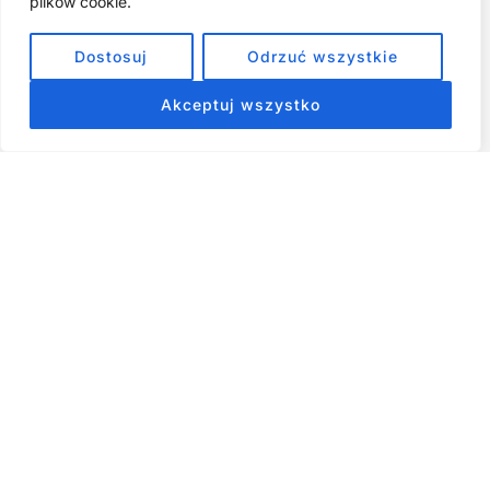
plików cookie.
Jak przestać prokrastynować – 15 Sprawdzonych Strategii,
Dostosuj
Odrzuć wszystkie
które naprawdę działają
Akceptuj wszystko
ZOBACZ NASZE E-BOOKI PRODUKTY
CYFROWE
Strona główna
Produkty Cyfrowe – E-booki, Kursy Online, Materiały PDF
Regulamin
O Nas
Kontakt
Narzędzia
Spis Artykułów
Copyright © 2026 Wszelkie prawa zastrzeżone - RiseKick.pl -
Bo życie czeka na Twój ruch
Materiały na stronie, w tym te dotyczące rozwoju osobistego,
psychologii i finansów, mają charakter wyłącznie informacyjny i
edukacyjny. Nie stanowią profesjonalnej porady. Autor nie
ponosi odpowiedzialności za decyzje podjęte na ich podstawie.