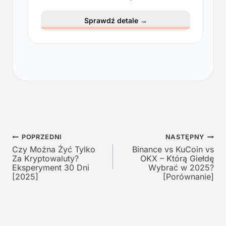
i
k
e
t
Sprawdź detale
→
r
u
w
a
o
l
t
n
n
a
a
c
c
e
e
n
n
a
a
w
Nawigacja
w
y
POPRZEDNI
NASTĘPNY
y
n
Czy Można Żyć Tylko
Binance vs KuCoin vs
wpisu
Za Kryptowaluty?
OKX – Którą Giełdę
n
o
Eksperyment 30 Dni
Wybrać w 2025?
o
s
[2025]
[Porównanie]
s
i
i
:
ł
1
a
2