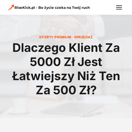
Przejdź
do
RiseKick.pl - Bo życie czeka na Twój ruch
treści
OFERTY PREMIUM
·
SPRZEDAŻ
Dlaczego Klient Za
5000 Zł Jest
Łatwiejszy Niż Ten
Za 500 Zł?