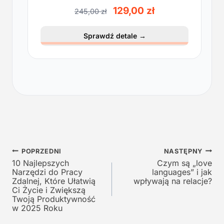
lekkości
P
A
129,00
zł
245,00
zł
i
k
e
t
Sprawdź detale
→
r
u
w
a
o
l
t
n
n
a
a
c
c
e
e
n
n
a
a
w
Nawigacja
w
y
POPRZEDNI
NASTĘPNY
y
n
10 Najlepszych
Czym są „love
wpisu
Narzędzi do Pracy
languages” i jak
n
o
Zdalnej, Które Ułatwią
wpływają na relacje?
o
s
Ci Życie i Zwiększą
s
i
Twoją Produktywność
i
:
w 2025 Roku
ł
1