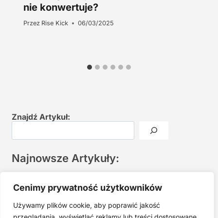
nie konwertuje?
Przez
Rise Kick
06/03/2025
Znajdź Artykuł:
Najnowsze Artykuły:
Joga twarzy po 40. Spokojna praktyka zamiast presji na
Cenimy prywatność użytkowników
młodość
Używamy plików cookie, aby poprawić jakość
Najczęstsze błędy w jodze twarzy. Dlaczego mniej znaczy
lepiej?
przeglądania, wyświetlać reklamy lub treści dostosowane