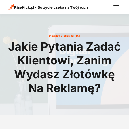
Przejdź
do
RiseKick.pl - Bo życie czeka na Twój ruch
treści
OFERTY PREMIUM
Jakie Pytania Zadać
Klientowi, Zanim
Wydasz Złotówkę
Na Reklamę?