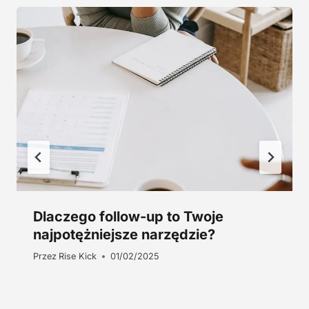
4
0
5
0
,
0
z
0
ł
.
z
ł
.
Dlaczego follow-up to Twoje
najpotężniejsze narzędzie?
Przez
Rise Kick
01/02/2025