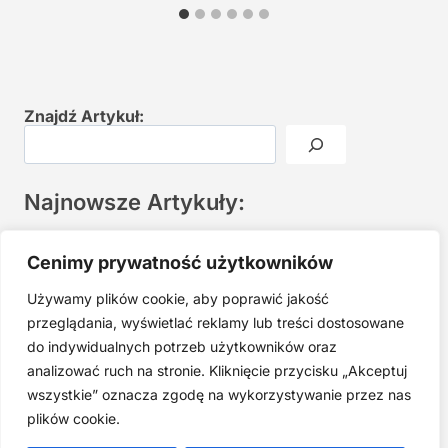
Znajdź Artykuł:
Najnowsze Artykuły:
Joga twarzy po 40. Spokojna praktyka zamiast presji na
Cenimy prywatność użytkowników
młodość
Używamy plików cookie, aby poprawić jakość
Najczęstsze błędy w jodze twarzy. Dlaczego mniej znaczy
lepiej?
przeglądania, wyświetlać reklamy lub treści dostosowane
do indywidualnych potrzeb użytkowników oraz
Zarabiaj na tym, co kochasz: 15 Sprawdzonych Kroków, by
Zamienić Pasję w Dochodowy Biznes
analizować ruch na stronie. Kliknięcie przycisku „Akceptuj
wszystkie” oznacza zgodę na wykorzystywanie przez nas
Cyfrowa Szuflada – Kompletny Przewodnik, Który Odmieni
Twój Cyfrowy Porządek
plików cookie.