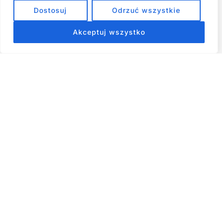
Jak przestać prokrastynować – 15 Sprawdzonych Strategii,
Dostosuj
Odrzuć wszystkie
które naprawdę działają
Akceptuj wszystko
ZOBACZ NASZE E-BOOKI PRODUKTY
CYFROWE
Strona główna
Produkty Cyfrowe – E-booki, Kursy Online, Materiały PDF
Regulamin
O Nas
Kontakt
Narzędzia
Spis Artykułów
Copyright © 2026 Wszelkie prawa zastrzeżone - RiseKick.pl -
Bo życie czeka na Twój ruch
Materiały na stronie, w tym te dotyczące rozwoju osobistego,
psychologii i finansów, mają charakter wyłącznie informacyjny i
edukacyjny. Nie stanowią profesjonalnej porady. Autor nie
ponosi odpowiedzialności za decyzje podjęte na ich podstawie.