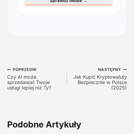
Sprawdź detale
→
r
u
w
a
o
l
t
n
n
a
a
c
c
e
e
n
n
a
a
w
Nawigacja
w
y
POPRZEDNI
NASTĘPNY
y
n
Czy AI może
Jak Kupić Kryptowaluty
wpisu
sprzedawać Twoje
Bezpiecznie w Polsce
n
o
usługi lepiej niż Ty?
(2025)
o
s
s
i
i
:
ł
1
a
2
Podobne Artykuły
:
9
2
,