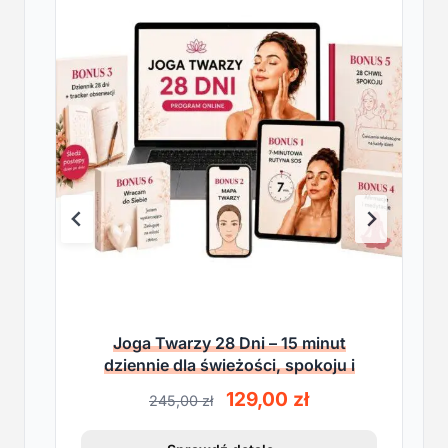
Joga Twarzy 28 Dni – 15 minut
dziennie dla świeżości, spokoju i
lekkości
P
A
129,00
zł
245,00
zł
i
k
e
t