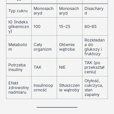
Monosach
Monosach
Disachary
Typ cukru
aryd
aryd
d
IG (Indeks
glikemiczn
100
15–25
60–65
y)
Rozkładan
Metaboliz
Cały
Głównie
a do
m
organizm
wątroba
glukozy i
fruktozy
TAK (po
Potrzeba
TAK
NIE
przekształ
insuliny
ceniu)
Otyłość,
Efekt
Insulinoop
Stłuszczen
cukrzyca,
zdrowotny
orność
ie wątroby
stan
nadmiaru
zapalny