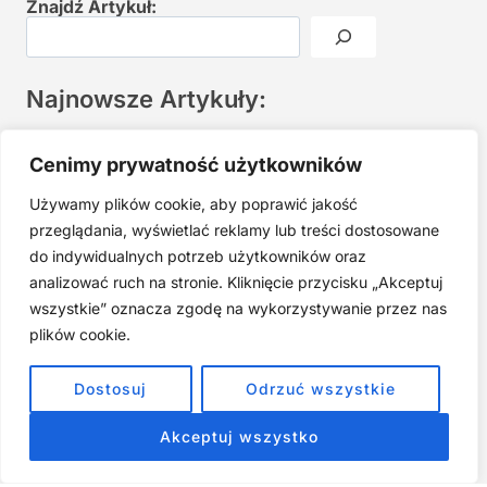
Znajdź Artykuł:
Najnowsze Artykuły:
Joga twarzy po 40. Spokojna praktyka zamiast presji na
Cenimy prywatność użytkowników
młodość
Używamy plików cookie, aby poprawić jakość
Najczęstsze błędy w jodze twarzy. Dlaczego mniej znaczy
lepiej?
przeglądania, wyświetlać reklamy lub treści dostosowane
do indywidualnych potrzeb użytkowników oraz
Zarabiaj na tym, co kochasz: 15 Sprawdzonych Kroków, by
Zamienić Pasję w Dochodowy Biznes
analizować ruch na stronie. Kliknięcie przycisku „Akceptuj
wszystkie” oznacza zgodę na wykorzystywanie przez nas
Cyfrowa Szuflada – Kompletny Przewodnik, Który Odmieni
Twój Cyfrowy Porządek
plików cookie.
Jak przestać prokrastynować – 15 Sprawdzonych Strategii,
Dostosuj
Odrzuć wszystkie
które naprawdę działają
Akceptuj wszystko
ZOBACZ NASZE E-BOOKI PRODUKTY
CYFROWE