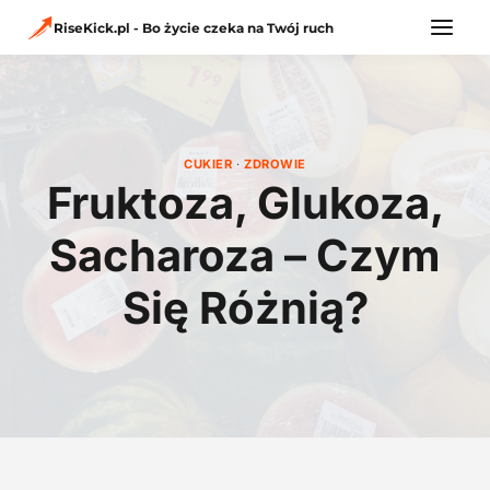
Przejdź
do
RiseKick.pl - Bo życie czeka na Twój ruch
treści
CUKIER
·
ZDROWIE
Fruktoza, Glukoza,
Sacharoza – Czym
Się Różnią?