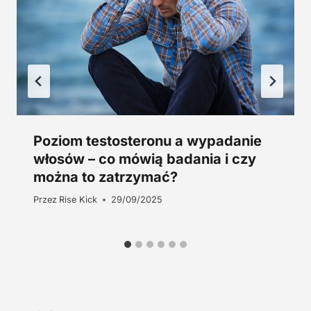
.
z
ł
.
Poziom testosteronu a wypadanie
włosów – co mówią badania i czy
można to zatrzymać?
Przez
Rise Kick
29/09/2025