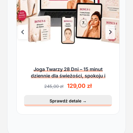
Joga Twarzy 28 Dni – 15 minut
dziennie dla świeżości, spokoju i
lekkości
P
A
129,00
zł
245,00
zł
i
k
e
t
Sprawdź detale
→
r
u
w
a
o
l
t
n
n
a