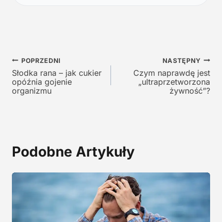
a
c
c
e
e
n
n
a
a
w
Nawigacja
w
y
POPRZEDNI
NASTĘPNY
y
n
Słodka rana – jak cukier
Czym naprawdę jest
wpisu
opóźnia gojenie
„ultraprzetworzona
n
o
organizmu
żywność”?
o
s
s
i
i
:
ł
1
a
2
Podobne Artykuły
:
9
2
,
4
0
5
0
,
0
z
0
ł