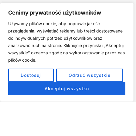
Joga twarzy po 40. Spokojna praktyka zamiast presji na
Cenimy prywatność użytkowników
młodość
Używamy plików cookie, aby poprawić jakość
Najczęstsze błędy w jodze twarzy. Dlaczego mniej znaczy
lepiej?
przeglądania, wyświetlać reklamy lub treści dostosowane
do indywidualnych potrzeb użytkowników oraz
Zarabiaj na tym, co kochasz: 15 Sprawdzonych Kroków, by
Zamienić Pasję w Dochodowy Biznes
analizować ruch na stronie. Kliknięcie przycisku „Akceptuj
wszystkie” oznacza zgodę na wykorzystywanie przez nas
Cyfrowa Szuflada – Kompletny Przewodnik, Który Odmieni
Twój Cyfrowy Porządek
plików cookie.
Jak przestać prokrastynować – 15 Sprawdzonych Strategii,
Dostosuj
Odrzuć wszystkie
które naprawdę działają
Akceptuj wszystko
ZOBACZ NASZE E-BOOKI PRODUKTY
CYFROWE
Strona główna
Produkty Cyfrowe – E-booki, Kursy Online, Materiały PDF