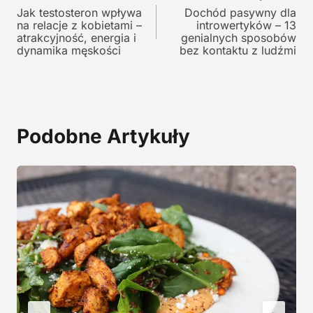
y
n
Jak testosteron wpływa
Dochód pasywny dla
wpisu
na relacje z kobietami –
introwertyków – 13
n
o
atrakcyjność, energia i
genialnych sposobów
o
s
dynamika męskości
bez kontaktu z ludźmi
s
i
i
:
ł
1
a
2
:
9
Podobne Artykuły
2
,
4
0
5
0
,
0
z
0
ł
.
z
ł
.