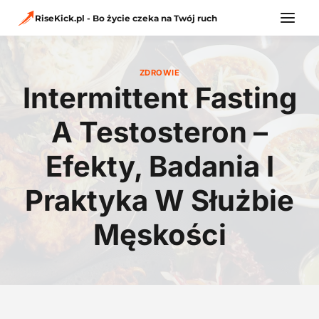
Przejdź
do
RiseKick.pl - Bo życie czeka na Twój ruch
treści
ZDROWIE
Intermittent Fasting
A Testosteron –
Efekty, Badania I
Praktyka W Służbie
Męskości