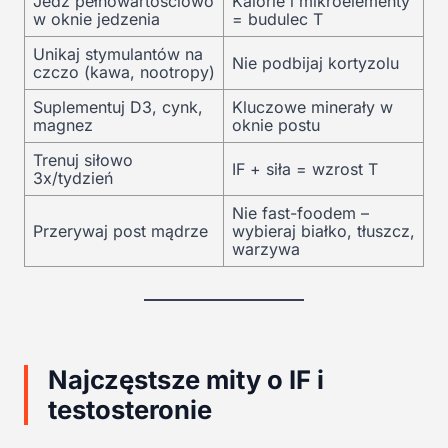
Jedz pełnowartościowo
Kalorie i mikroelementy
w oknie jedzenia
= budulec T
Unikaj stymulantów na
Nie podbijaj kortyzolu
czczo (kawa, nootropy)
Suplementuj D3, cynk,
Kluczowe minerały w
magnez
oknie postu
Trenuj siłowo
IF + siła = wzrost T
3x/tydzień
Nie fast-foodem –
Przerywaj post mądrze
wybieraj białko, tłuszcz,
warzywa
Najczęstsze mity o IF i
testosteronie