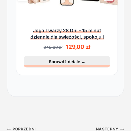
Joga Twarzy 28 Dni – 15 minut
dziennie dla świeżości, spokoju i
lekkości
P
A
129,00
zł
245,00
zł
i
k
e
t
Sprawdź detale
→
r
u
w
a
o
l
t
n
n
a
a
c
c
e
e
n
n
a
a
w
Nawigacja
w
y
POPRZEDNI
NASTĘPNY