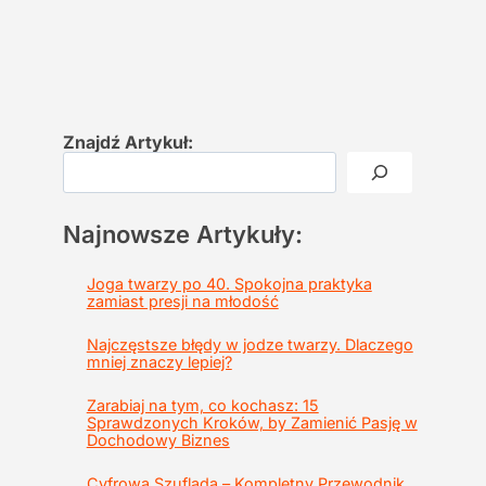
Znajdź Artykuł:
Najnowsze Artykuły:
Joga twarzy po 40. Spokojna praktyka
zamiast presji na młodość
Najczęstsze błędy w jodze twarzy. Dlaczego
mniej znaczy lepiej?
Zarabiaj na tym, co kochasz: 15
Sprawdzonych Kroków, by Zamienić Pasję w
Dochodowy Biznes
Cyfrowa Szuflada – Kompletny Przewodnik,