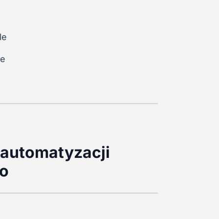
le
ie
 automatyzacji
go