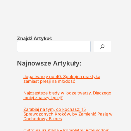
Znajdź Artykuł:
Najnowsze Artykuły:
Joga twarzy po 40. Spokojna praktyka
zamiast presji na młodość
Najczęstsze błędy w jodze twarzy. Dlaczego
mniej znaczy lepiej?
Zarabiaj na tym, co kochasz: 15
Sprawdzonych Kroków, by Zamienić Pasję w
Dochodowy Biznes
Cyfrowa Szuflada – Kompletny Przewodnik,