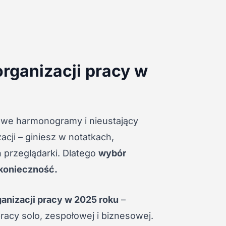
organizacji pracy w
owe harmonogramy i nieustający
cji – giniesz w notatkach,
 przeglądarki. Dlatego
wybór
e konieczność.
ganizacji pracy w 2025 roku
–
cy solo, zespołowej i biznesowej.