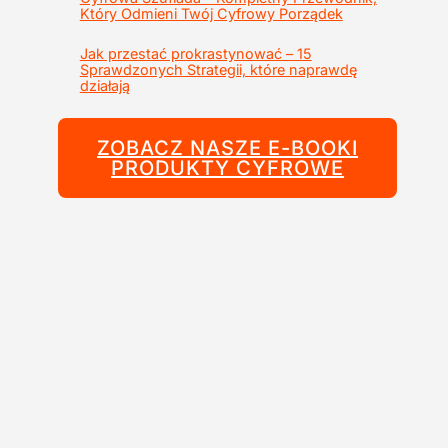
Który Odmieni Twój Cyfrowy Porządek
Jak przestać prokrastynować – 15
Sprawdzonych Strategii, które naprawdę
działają
ZOBACZ NASZE E-BOOKI
PRODUKTY CYFROWE