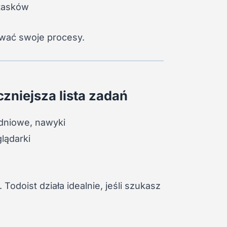
 tasków
lować swoje procesy.
czniejsza lista zadań
odniowe, nawyki
lądarki
. Todoist działa idealnie, jeśli szukasz