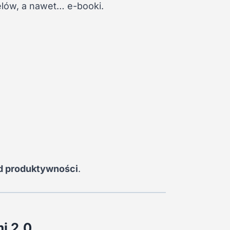
elów, a nawet… e-booki.
d produktywności
.
i 2.0