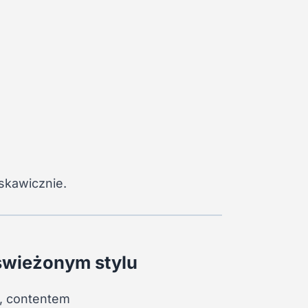
)
yskawicznie.
dświeżonym stylu
m, contentem