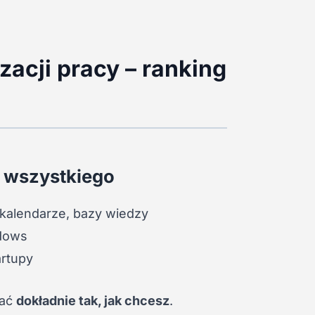
zacji pracy – ranking
o wszystkiego
 kalendarze, bazy wiedzy
ndows
artupy
wać
dokładnie tak, jak chcesz
.