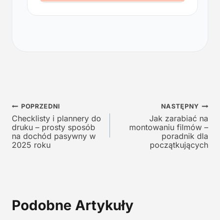
r
u
w
a
o
l
t
n
n
a
a
c
c
e
e
n
n
a
a
w
Nawigacja
w
y
POPRZEDNI
NASTĘPNY
y
n
Checklisty i plannery do
Jak zarabiać na
wpisu
druku – prosty sposób
montowaniu filmów –
n
o
na dochód pasywny w
poradnik dla
o
s
2025 roku
początkujących
s
i
i
:
ł
1
a
2
:
9
Podobne Artykuły
2
,
4
0