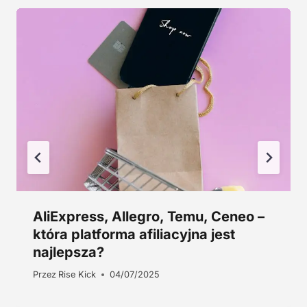
5
0
,
0
z
0
ł
.
z
ł
.
AliExpress, Allegro, Temu, Ceneo –
która platforma afiliacyjna jest
najlepsza?
Przez
Rise Kick
04/07/2025