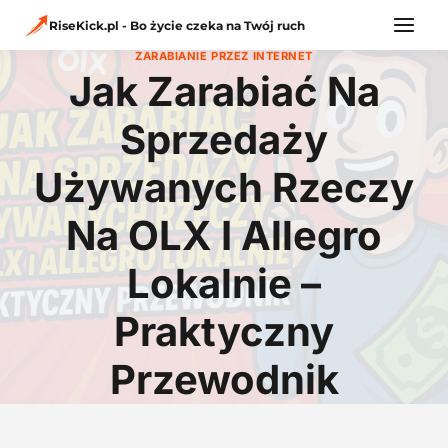
Przejdź
do
RiseKick.pl - Bo życie czeka na Twój ruch
treści
ZARABIANIE PRZEZ INTERNET
Jak Zarabiać Na
Sprzedaży
Używanych Rzeczy
Na OLX I Allegro
Lokalnie –
Praktyczny
Przewodnik