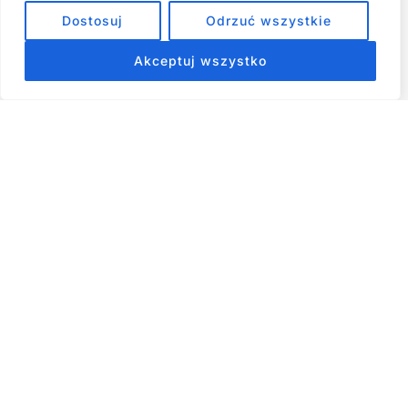
Jak przestać prokrastynować – 15 Sprawdzonych Strategii,
Dostosuj
Odrzuć wszystkie
które naprawdę działają
Akceptuj wszystko
ZOBACZ NASZE E-BOOKI PRODUKTY
CYFROWE
Strona główna
Produkty Cyfrowe – E-booki, Kursy Online, Materiały PDF
Regulamin
O Nas
Kontakt
Narzędzia
Spis Artykułów
Copyright © 2026 Wszelkie prawa zastrzeżone - RiseKick.pl -
Bo życie czeka na Twój ruch
Materiały na stronie, w tym te dotyczące rozwoju osobistego,
psychologii i finansów, mają charakter wyłącznie informacyjny i
edukacyjny. Nie stanowią profesjonalnej porady. Autor nie
ponosi odpowiedzialności za decyzje podjęte na ich podstawie.