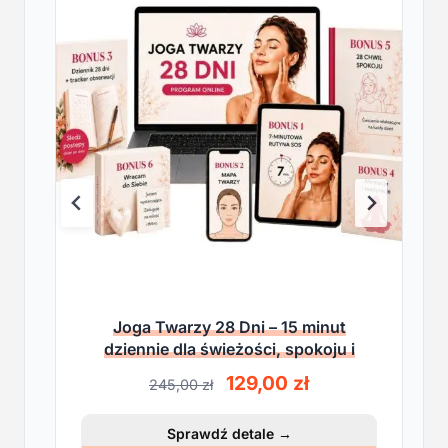
Joga Twarzy 28 Dni – 15 minut
dziennie dla świeżości, spokoju i
lekkości
P
A
129,00
zł
245,00
zł
i
k
e
t
Sprawdź detale
→