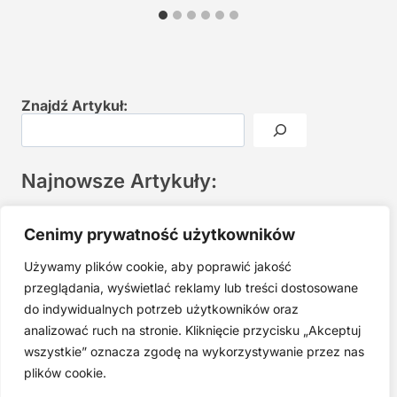
Znajdź Artykuł:
Najnowsze Artykuły:
Joga twarzy po 40. Spokojna praktyka zamiast presji na
Cenimy prywatność użytkowników
młodość
Używamy plików cookie, aby poprawić jakość
Najczęstsze błędy w jodze twarzy. Dlaczego mniej znaczy
lepiej?
przeglądania, wyświetlać reklamy lub treści dostosowane
do indywidualnych potrzeb użytkowników oraz
Zarabiaj na tym, co kochasz: 15 Sprawdzonych Kroków, by
Zamienić Pasję w Dochodowy Biznes
analizować ruch na stronie. Kliknięcie przycisku „Akceptuj
wszystkie” oznacza zgodę na wykorzystywanie przez nas
Cyfrowa Szuflada – Kompletny Przewodnik, Który Odmieni
Twój Cyfrowy Porządek
plików cookie.